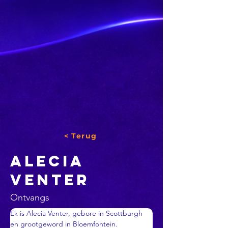
< Terug
alecia
venter
Ontvangs
Ek is Alecia Venter, gebore in Scottburgh 
en grootgeword in Bloemfontein. 