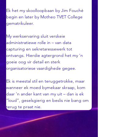
Ek het my skoolloopbaan by Jim Fouché 
begin en later by Motheo TVET College 
gematrikuleer. 
My werkservaring sluit verskeie 
administratiewe rolle in – van data 
capturing en sekretaressewerk tot 
ontvangs. Hierdie agtergrond het my ’n 
goeie oog vir detail en sterk 
organisatoriese vaardighede gegee.
Ek is meestal stil en teruggetrokke, maar 
wanneer ek moed bymekaar skraap, kom 
daar ’n ander kant van my uit – dan is ek 
“loud”, geselsgierig en beslis nie bang om 
terug te praat nie.