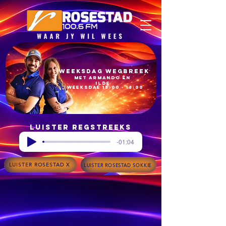
Weeksdag Wegbreek
met armando en
ilde​
Weeksdae 15:00 - 18:00​
Luister regstreeks
-01:04
LUISTER ROSESTAD X
LUISTER ROSESTAD SOKKIE