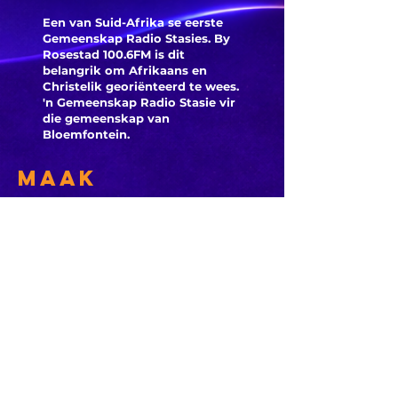
Een van Suid-Afrika se eerste
Gemeenskap Radio Stasies. By
Rosestad 100.6FM is dit
belangrik om Afrikaans en
Christelik georiënteerd te
wees.
'n Gemeenskap Radio Stasie vir
die gemeenskap van
Bloemfontein.
Maak
Kontak
Besoek ons