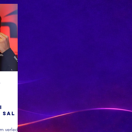
s
i
 sal
kans
om verlede