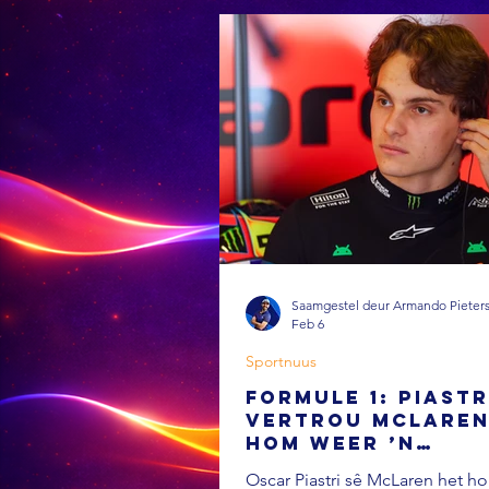
Saamgestel deur Armando Pieter
Feb 6
Sportnuus
FORMULE 1: Piastr
vertrou McLaren
hom weer ’n
regverdige titel
Oscar Piastri sê McLaren het h