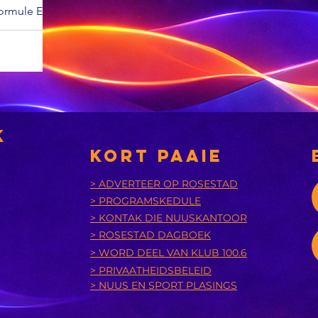
Formule Een-
e
y weer kop-
t, Lando
astri erken
r hanteer
at daar
, ten spyte
k
e
KORT PAAIE
i sal die
and Prix in
> ADVERTEER OP ROSESTAD
> PROGRAMSKEDULE
> KONTAK DIE NUUSKANTOOR
> ROSESTAD DAGBOEK
> WORD DEEL VAN KLUB 100.6
> PRIVAATHEIDSBELEID
> NUUS EN SPORT PLASINGS