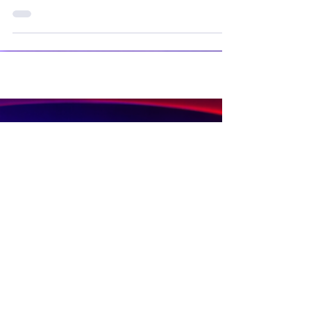
Afrikaanse Lugdiens (SAL) bedank, net meer
as ‘n jaar na sy permanente aanstelling. Die
SAL-raad en die minister van Vervoer, Barbara
Creecy, het Vrydag die aanvaarding van sy
bedanking bevestig. Lamola het die pos
aanvaar terwyl die lugredery die langdurige
gevolge van die COVID-19-pandemie
hanteer het. Die SAL-raad sê Lamola het ‘n
sleutelrol gespeel in die heropbou van die
lugredery en dit te
Een van Suid-Afrika se eerste
Gemeenskap Radio Stasies. By
Rosestad 100.6FM is dit
belangrik om Afrikaans en
Christelik georiënteerd te
wees.
'n Gemeenskap Radio Stasie vir
die gemeenskap van
Bloemfontein.