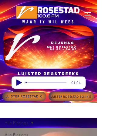
Deurnag
met Rosestad
00:00 – 06:00
Luister regstreeks
-01:04
LUISTER ROSESTAD X
LUISTER ROSESTAD SOKKIE
Blog
Alle Plasings
Alle Plasings