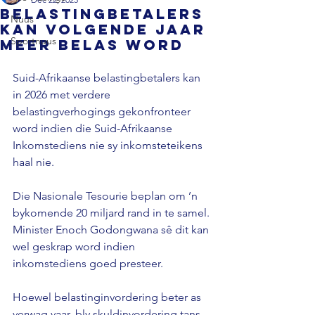
Belastingbetalers
Nuus
kan volgende jaar
Sportnuus
meer belas word
Suid-Afrikaanse belastingbetalers kan 
in 2026 met verdere 
belastingverhogings gekonfronteer 
word indien die Suid-Afrikaanse 
Inkomstediens nie sy inkomsteteikens 
haal nie.
Die Nasionale Tesourie beplan om ’n 
bykomende 20 miljard rand in te samel.
Minister Enoch Godongwana sê dit kan 
wel geskrap word indien 
inkomstediens goed presteer.
Hoewel belastinginvordering beter as 
verwag vaar, bly skuldinvordering tans 