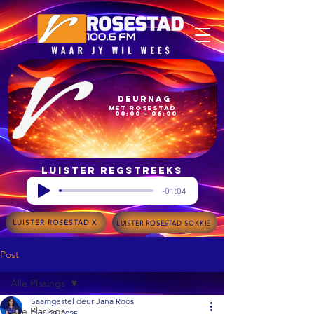
Deurnag
met Rosestad
00:00 – 06:00
Luister regstreeks
-01:04
LUISTER ROSESTAD X
LUISTER ROSESTAD SOKKIE
Post
Alle Plasings
Saamgestel deur Jana Roos
Alle Plasings
Dec 22, 2025