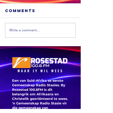
Comments
Write a comment...
Die hart en
siel van
Greenside
Gevange
Kwekery is
moet hul
oorlede
ontvang
Een van Suid-Afrika se eerste
Gemeenskap Radio Stasies. By
Rosestad 100.6FM is dit
belangrik om Afrikaans en
Christelik georiënteerd te
wees.
'n Gemeenskap Radio Stasie vir
die gemeenskap van
Bloemfontein.