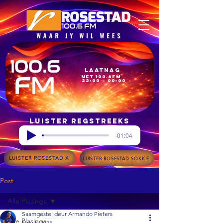
Laatnag
met 100.6FM
22:00 – 00:00
Luister regstreeks
-01:04
LUISTER ROSESTAD X
LUISTER ROSESTAD SOKKIE
Post
Alle Plasings
Saamgestel deur Armando Pieters
Alle Plasings
Nov 6, 2025