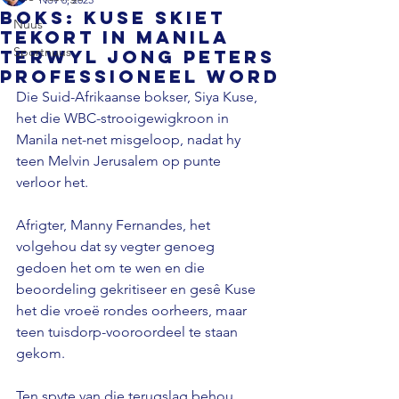
BOKS: Kuse skiet
Nuus
tekort in Manila
Sportnuus
terwyl jong Peters
professioneel word
Die Suid-Afrikaanse bokser, Siya Kuse, 
het die WBC-strooigewigkroon in 
Manila net-net misgeloop, nadat hy 
teen Melvin Jerusalem op punte 
verloor het.
Afrigter, Manny Fernandes, het 
volgehou dat sy vegter genoeg 
gedoen het om te wen en die 
beoordeling gekritiseer en gesê Kuse 
het die vroeë rondes oorheers, maar 
teen tuisdorp-vooroordeel te staan ​​
gekom.
Ten spyte van die terugslag behou 