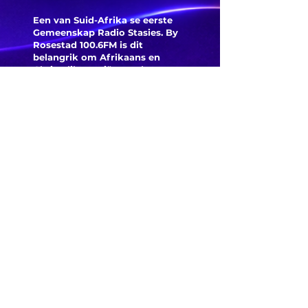
aan en 
is weer
Een van Suid-Afrika se eerste
was ‘n
Curriebeker-
Gemeenskap Radio Stasies. By
opwinde
tyd, en SA mik
Rosestad 100.6FM is dit
begin by
belangrik om Afrikaans en
vir sterk
Christelik georiënteerd te
wees.
nasiona
vertonings
'n Gemeenskap Radio Stasie vir
netbal
voor die
die gemeenskap van
Bloemfontein.
kampioe
FedEx-
bekeruitspele
Maak
Kontak
Besoek ons