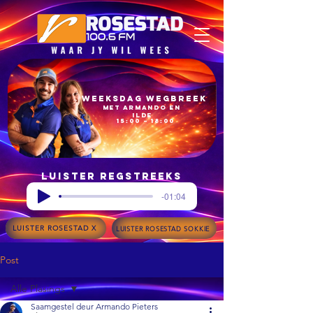
Weeksdag Wegbreek
met Armando en
Ilde
15:00 – 18:00
Luister regstreeks
-01:04
LUISTER ROSESTAD X
LUISTER ROSESTAD SOKKIE
Post
Alle Plasings
Saamgestel deur Armando Pieters