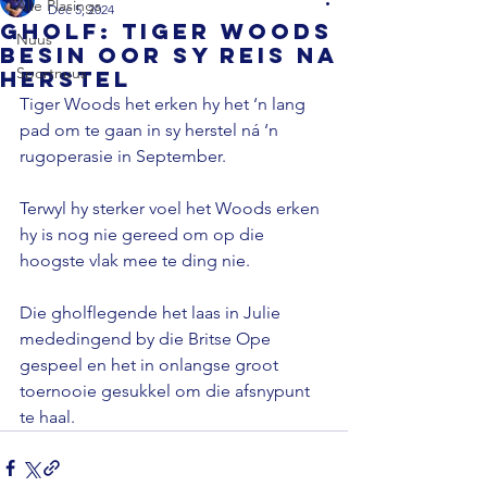
Alle Plasings
Dec 5, 2024
GHOLF: Tiger Woods
Nuus
besin oor sy reis na
Sportnuus
herstel
Tiger Woods het erken hy het ‘n lang 
pad om te gaan in sy herstel ná ‘n 
rugoperasie in September.

Terwyl hy sterker voel het Woods erken 
hy is nog nie gereed om op die 
hoogste vlak mee te ding nie.

Die gholflegende het laas in Julie 
mededingend by die Britse Ope 
gespeel en het in onlangse groot 
toernooie gesukkel om die afsnypunt 
te haal.