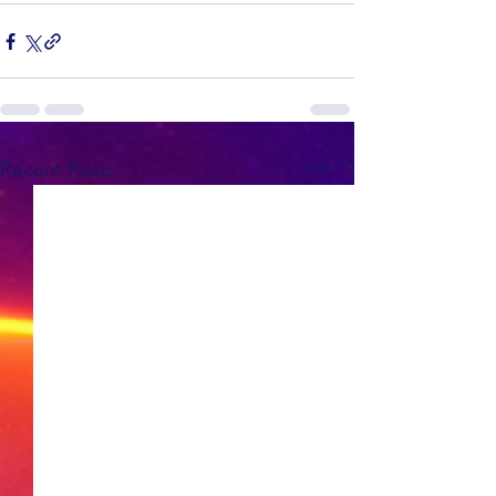
See All
Recent Posts