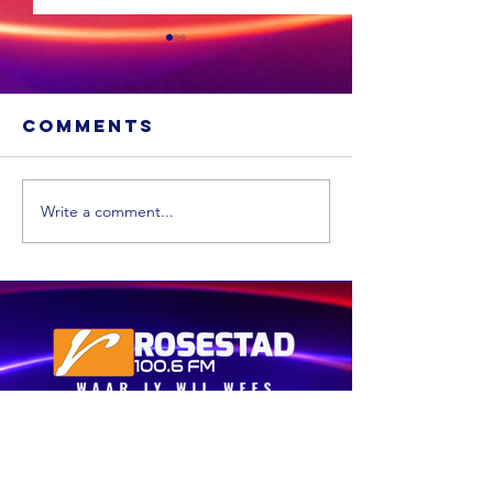
Comments
Write a comment...
MIDDAG
OGGEND SPORT:
SPORT: Die
Janse van
Springb
Rensburg lei
onthul ‘
die Bok-vroue,
spesiale
Pakistan is
toer-tru
gelyk met die
die Bokk
Windies en ‘n
neem
hardloopreeks
Een van Suid-Afrika se eerste
Argentin
hou momentum
Gemeenskap Radio Stasies. By
ernstig 
Rosestad 100.6FM is dit
aan
die Will
belangrik om Afrikaans en