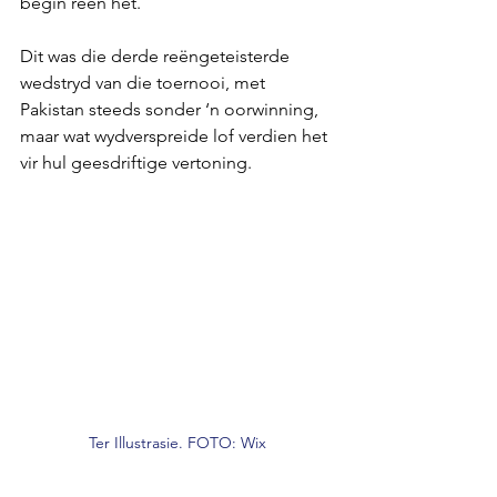
begin reën het.
Dit was die derde reëngeteisterde 
wedstryd van die toernooi, met 
Pakistan steeds sonder ‘n oorwinning, 
maar wat wydverspreide lof verdien het 
vir hul geesdriftige vertoning.
Ter Illustrasie. FOTO: Wix