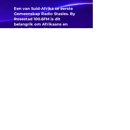
Een van Suid-Afrika se eerste
Gemeenskap Radio Stasies. By
Rosestad 100.6FM is dit
belangrik om Afrikaans en
Christelik georiënteerd te
wees.
'n Gemeenskap Radio Stasie vir
die gemeenskap van
Bloemfontein.
Maak
Kontak
Besoek ons