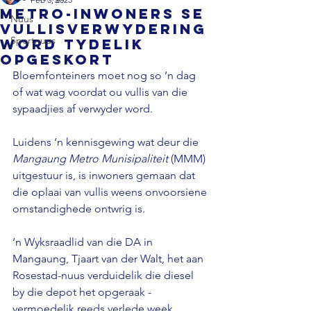
Metro-inwoners se
Nuus
vullisverwydering
Sportnuus
word tydelik
opgeskort
Bloemfonteiners moet nog so ‘n dag 
of wat wag voordat ou vullis van die 
sypaadjies af verwyder word.

Luidens ‘n kennisgewing wat deur die 
Mangaung Metro Munisipaliteit
 (MMM) 
uitgestuur is, is inwoners gemaan dat 
die oplaai van vullis weens onvoorsiene 
omstandighede ontwrig is.

‘n Wyksraadlid van die DA in 
Mangaung, Tjaart van der Walt, het aan 
Rosestad-nuus verduidelik die diesel 
by die depot het opgeraak - 
vermoedelik reeds verlede week 