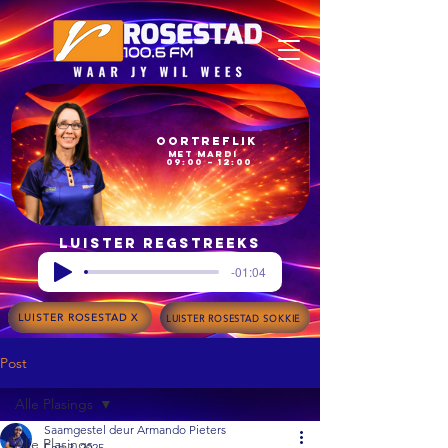
Oortreflik
met Mardi
09:00 – 12:00
Luister regstreeks
-01:04
LUISTER ROSESTAD X
LUISTER ROSESTAD SOKKIE
Post
Alle Plasings
Saamgestel deur Armando Pieters
Alle Plasings
Feb 3, 2025