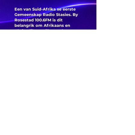
Markra
aan en daar
Een van Suid-Afrika se eerste
verlaat
was ‘n
Gemeenskap Radio Stasies. By
Hundred
opwindende
Rosestad 100.6FM is dit
Arteta e
begin by die
belangrik om Afrikaans en
Christelik georiënteerd te
wees.
reaksie
nasionale
'n Gemeenskap Radio Stasie vir
nadat
netbal
die gemeenskap van
Norgaar
Bloemfontein.
kampioenskap
Everton
Maak
aanslui
Kontak
Besoek ons