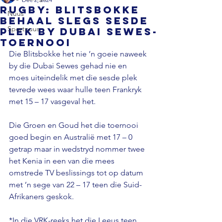
RUGBY: Blitsbokke
Nuus
behaal slegs sesde
Sportnuus
plek by Dubai Sewes-
toernooi
Die Blitsbokke het nie ’n goeie naweek 
by die Dubai Sewes gehad nie en 
moes uiteindelik met die sesde plek 
tevrede wees waar hulle teen Frankryk 
met 15 – 17 vasgeval het.

Die Groen en Goud het die toernooi 
goed begin en Australië met 17 – 0 
getrap maar in wedstryd nommer twee 
het Kenia in een van die mees 
omstrede TV beslissings tot op datum 
met ’n sege van 22 – 17 teen die Suid-
Afrikaners geskok.

*In die VRK-reeks het die Leeus teen 