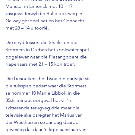
Munster in Limerick met 10 – 17 
vasgeval terwyl die Bulle ook weg in 
Galway gespeel het en het Connacht 
met 28 – 14 uitoorlê.

Die stryd tussen die Sharks en die 
Stormers in Durban het kookwater spel 
opgelewer waar die Piesangboere die 
Kapenaars met 21 – 15 kon troef.

Die besoekers  het byna die partytjie vir 
die tuisspan bederf waar die Stormers 
se nommer 10 Manie Libbok in die 
85
 minuut oorgeval het vir ’n 
ste
skitterende terugveg drie maar die 
televisie skeidsregter het Marius van 
der Westhuizen se aandag daarop 
gevestig dat daar ’n ligte aanslaan van 