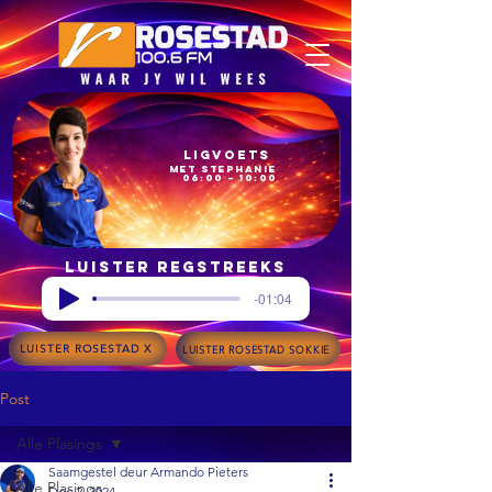
Ligvoets
met Stephanie
06:00 – 10:00
Luister regstreeks
-01:04
LUISTER ROSESTAD X
LUISTER ROSESTAD SOKKIE
Post
Alle Plasings
Saamgestel deur Armando Pieters
Alle Plasings
Dec 2, 2024