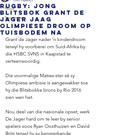
RUGBY: Jong
Nuus
Blitsbok Grant de
Sportnuus
Jager jaag
Olimpiese droom op
tuisbodem na
Grant de Jager nader ‘n kinderdroom 
terwyl hy voorberei om Suid-Afrika by 
die HSBC SVNS in Kaapstad te 
verteenwoordig.
Die voormalige Maties-ster sê sy 
Olimpiese ambisie is aangewakker toe 
hy die Blitsbokke brons by Rio 2016 
sien wen het.
Nou deel van die nasionale opset, werk 
De Jager hard om te leer by senior 
spelers soos Ryan Oosthuizen en David 
Britz terwyl hy sy kenmerkende 