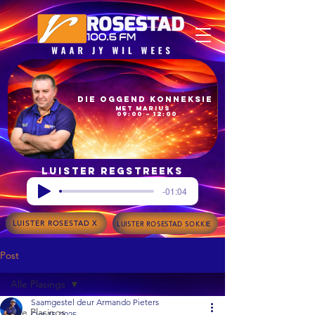
Die Oggend Konneksie
met Marius
09:00 – 12:00
Luister regstreeks
-01:04
LUISTER ROSESTAD X
LUISTER ROSESTAD SOKKIE
Post
Alle Plasings
Saamgestel deur Armando Pieters
Alle Plasings
Oct 15, 2025