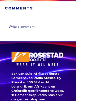
Comments
Write a comment...
MIDDAG
OGGEND 
SPORT:
Janse v
Feinberg-
Rensburg
Mngomezulu
die Bok-
sien uit vir
Pakistan
sy terugkeer
gelyk me
na die Bokke,
Windies 
Markram
hardloo
Een van Suid-Afrika se eerste
verlaat The
hou mom
Gemeenskap Radio Stasies. By
Hundred en
Rosestad 100.6FM is dit
aan
Arteta eis ‘n
belangrik om Afrikaans en
Christelik georiënteerd te
wees.
reaksie
'n Gemeenskap Radio Stasie vir
nadat
die gemeenskap van
Norgaard by
Bloemfontein.