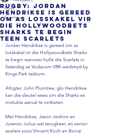
RUGBY: Jordan
Nuus
Hendrikse is gereed
Sportnuus
om as losskakel vir
die Hollywoodbets
Sharks te begin
teen Scarlets
Jordan Hendrikse is gereed om as 
losskakel vir die Hollywoodbets Sharks 
te begin wanneer hulle die Scarlets in 
Saterdag se Vodacom VRK-wedstryd by 
Kings Park teëkom.
Afrigter, John Plumtree, glo Hendrikse 
kan die sleutel wees om die Sharks se 
mislukte aanval te ontketen.
Met Hendrikse, Jason Jenkins en 
Jurenzo Julius wat terugkeer, en senior 
spelers soos Vincent Koch en Bongi 