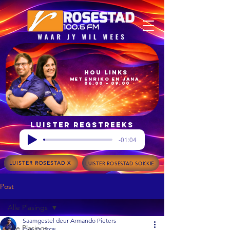
Hou Links
met Enriko en Jana
06:00 – 09:00
Luister regstreeks
-01:04
LUISTER ROSESTAD X
LUISTER ROSESTAD SOKKIE
Post
Alle Plasings
Saamgestel deur Armando Pieters
Alle Plasings
Oct 22, 2025