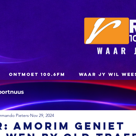
ONTMOET 100.6FM
WAAR JY WIL WEE
portnuus
rmando Pieters
Nov 29, 2024
: Amorim geniet