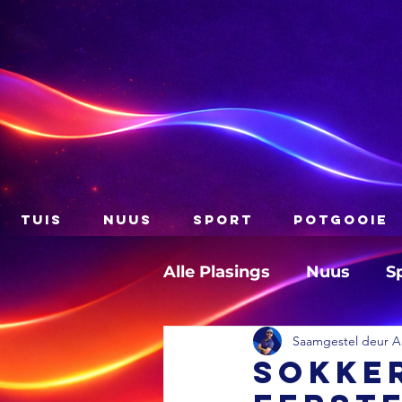
TUIS
NUUS
SPORT
POTGOOIE
Alle Plasings
Nuus
S
Saamgestel deur A
SOKKER