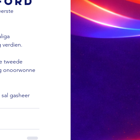
ford
erste 
liga 
verdien.

le tweede 
nog onoorwonne 
 sal gasheer 