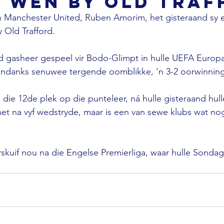
e wen by Old Traf
n Manchester United, Ruben Amorim, het gisteraand sy e
Old Trafford.

d gasheer gespeel vir Bodo-Glimpt in hulle UEFA Europa
ndanks senuwee tergende oomblikke, ‘n 3-2 oorwinning 
 die 12de plek op die punteleer, ná hulle gisteraand hul
het na vyf wedstryde, maar is een van sewe klubs wat 
skuif nou na die Engelse Premierliga, waar hulle Sondag