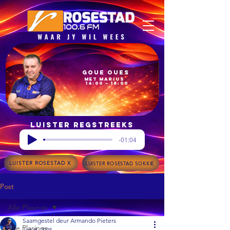
Goue Oues
met Marius
14:00 – 18:00
Luister regstreeks
-01:04
LUISTER ROSESTAD X
LUISTER ROSESTAD SOKKIE
Post
Alle Plasings
Saamgestel deur Armando Pieters
Alle Plasings
Jan 8, 2025