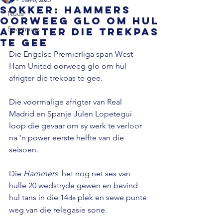
SOKKER: Hammers
Nuus
oorweeg glo om hul
Sportnuus
afrigter die trekpas
te gee
Die Engelse Premierliga span West 
Ham United oorweeg glo om hul 
afrigter die trekpas te gee.

Die voormalige afrigter van Real 
Madrid en Spanje Julen Lopetegui 
loop die gevaar om sy werk te verloor 
na ‘n power eerste helfte van die 
seisoen.

Die 
Hammers
  het nog net ses van 
hulle 20 wedstryde gewen en bevind 
hul tans in die 14
 plek en sewe punte 
de
weg van die relegasie sone.
