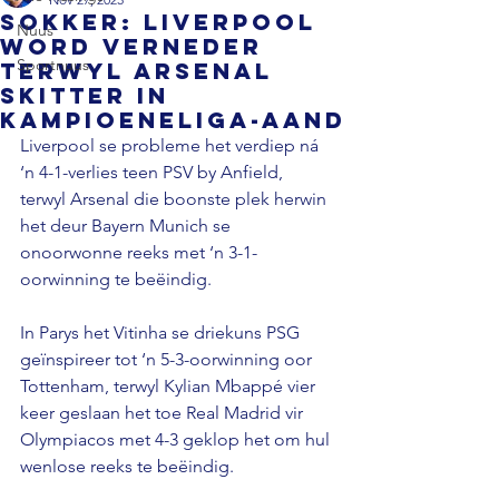
SOKKER: Liverpool
Nuus
word verneder
Sportnuus
terwyl Arsenal
skitter in
Kampioeneliga-aand
Liverpool se probleme het verdiep ná 
‘n 4-1-verlies teen PSV by Anfield, 
terwyl Arsenal die boonste plek herwin 
het deur Bayern Munich se 
onoorwonne reeks met ‘n 3-1-
oorwinning te beëindig.
In Parys het Vitinha se driekuns PSG 
geïnspireer tot ‘n 5-3-oorwinning oor 
Tottenham, terwyl Kylian Mbappé vier 
keer geslaan het toe Real Madrid vir 
Olympiacos met 4-3 geklop het om hul 
wenlose reeks te beëindig.