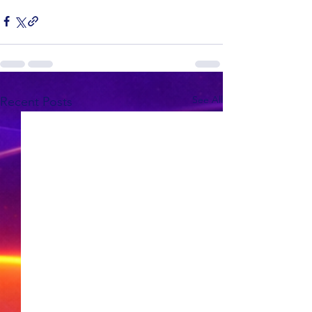
See All
Recent Posts