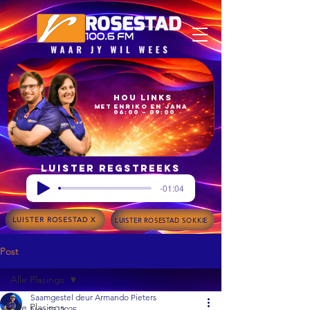
Hou Links
met Enriko en Jana
06:00 – 09:00
Luister regstreeks
-01:04
LUISTER ROSESTAD X
LUISTER ROSESTAD SOKKIE
Post
Alle Plasings
Saamgestel deur Armando Pieters
Alle Plasings
Nov 27, 2025