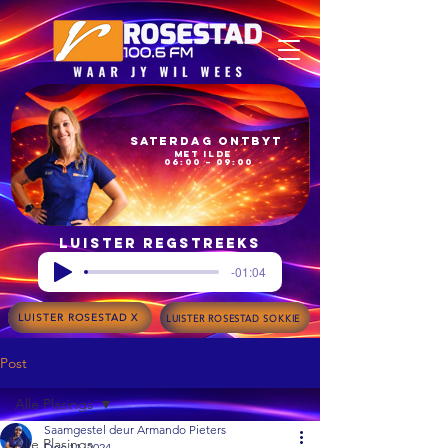
Saterdag Ontbyt
met Ilde
06:00 – 09:00
Luister regstreeks
-01:04
LUISTER ROSESTAD X
LUISTER ROSESTAD SOKKIE
Post
Alle Plasings
Saamgestel deur Armando Pieters
Alle Plasings
Dec 11, 2024