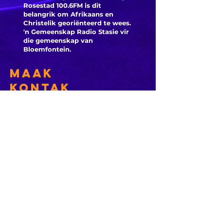
Hundred
opwindende
Rosestad 100.6FM is dit
Arteta e
begin by die
belangrik om Afrikaans en
Christelik georiënteerd te
wees.
reaksie
nasionale
'n Gemeenskap Radio Stasie vir
nadat
netbal
die gemeenskap van
Norgaar
Bloemfontein.
kampioenskap
Everton
Maak
aanslui
Kontak
Besoek ons