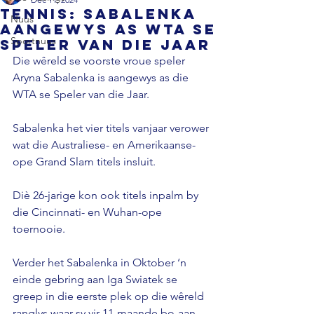
TENNIS: Sabalenka
Nuus
aangewys as WTA se
Sportnuus
Speler van die Jaar
Die wêreld se voorste vroue speler 
Aryna Sabalenka is aangewys as die 
WTA se Speler van die Jaar.

Sabalenka het vier titels vanjaar verower 
wat die Australiese- en Amerikaanse-
ope Grand Slam titels insluit.

Diè 26-jarige kon ook titels inpalm by 
die Cincinnati- en Wuhan-ope 
toernooie.

Verder het Sabalenka in Oktober ‘n 
einde gebring aan Iga Swiatek se 
greep in die eerste plek op die wêreld 
ranglys waar sy vir 11-maande bo-aan 