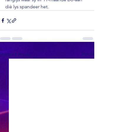
diè lys spandeer het.
See All
Recent Posts