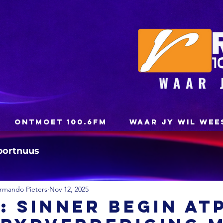
ONTMOET 100.6FM
WAAR JY WIL WEE
portnuus
rmando Pieters
Nov 12, 2025
: Sinner begin AT