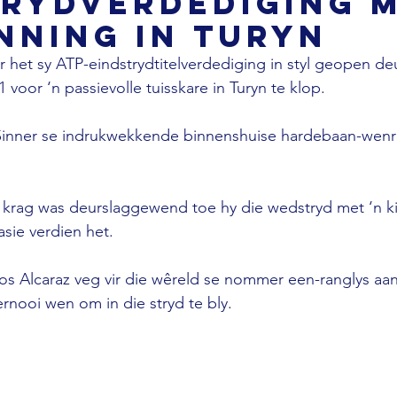
trydverdediging 
nning in Turyn
er het sy ATP-eindstrydtitelverdediging in styl geopen de
1 voor ‘n passievolle tuisskare in Turyn te klop.
Sinner se indrukwekkende binnenshuise hardebaan-wenre
n krag was deurslaggewend toe hy die wedstryd met ‘n ki
asie verdien het.
los Alcaraz veg vir die wêreld se nommer een-ranglys aan
ernooi wen om in die stryd te bly.