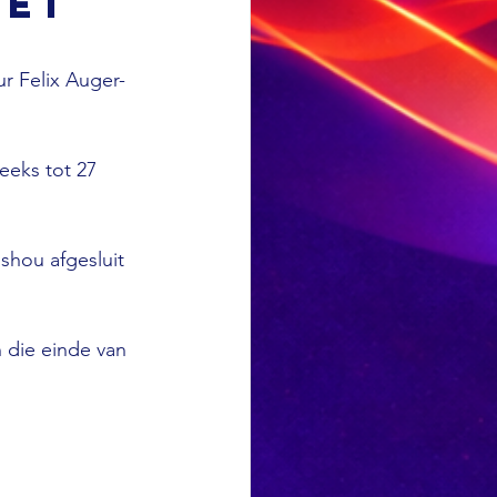
met
ur Felix Auger-
eks tot 27 
shou afgesluit 
 die einde van 