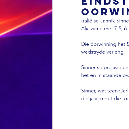
einds
oorwi
Italië se Jannik Sinn
Aliassime met 7-5, 6-
Die oorwinning het 
wedstryde verleng.
Sinner se presisie e
het en ‘n staande ov
Sinner, wat teen Car
die jaar, moet die to