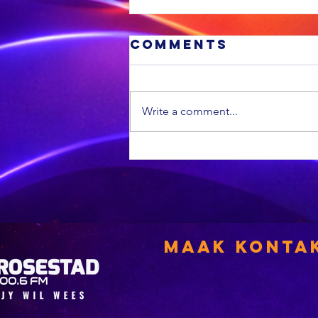
Comments
Write a comment...
OGGEND SPORT:
Janse van
Rensburg lei
die Bok-vroue,
Pakistan is
gelyk met die
Maak Konta
Windies en ‘n
hardloopreeks
hou momentum
aan