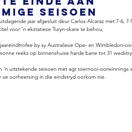
te einde aan
mige seisoen
uitdagende jaar afgesluit deur Carlos Alcaraz met 7-6, 7-5
itel voor ‘n ekstatiese Turyn-skare te behou.
e jaareindtrofee by sy Australiese Ope- en Wimbledon-oo
onne reeks op binnenshuise harde bane tot 31 wedstry
an ‘n uitstekende seisoen met agt toernooi-oorwinnings 
r se oorheersing in die eindstryd oorkom nie.