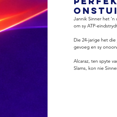
perfek
onstui
Jannik Sinner het ‘n 
om sy ATP-eindstrydt
Die 24-jarige het di
gevoeg en sy onoorw
Alcaraz, ten spyte v
Slams, kon nie Sinne