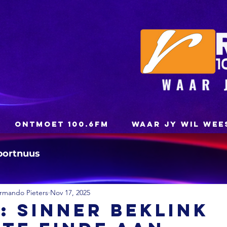
ONTMOET 100.6FM
WAAR JY WIL WEE
portnuus
rmando Pieters
Nov 17, 2025
: Sinner beklink