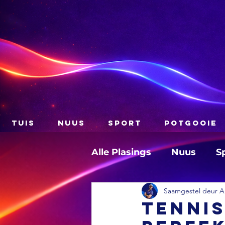
TUIS
NUUS
SPORT
POTGOOIE
Alle Plasings
Nuus
S
Saamgestel deur A
TENNIS