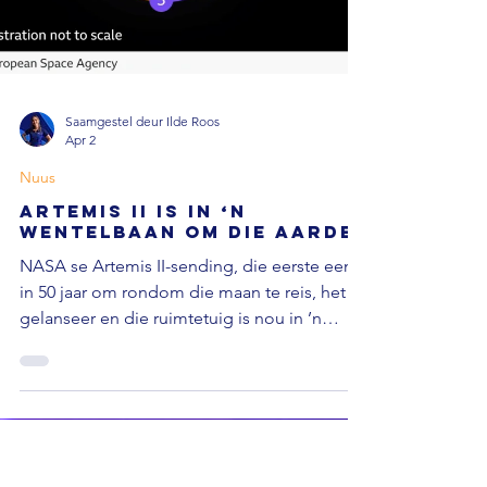
Saamgestel deur Ilde Roos
Apr 2
Nuus
Artemis II is in ‘n
wentelbaan om die aarde
NASA se Artemis II-sending, die eerste een
in 50 jaar om rondom die maan te reis, het
gelanseer en die ruimtetuig is nou in ’n
wentelbaan om die aarde. Dit sal vir 24 uur in
die wentelbaan bly terwyl die bemanning
kontroles uitvoer. As alles goed verloop, sal
dit die groen lig kry om na die maan te
vertrek. Die BBC berig 'n Nasa-woordvoerder