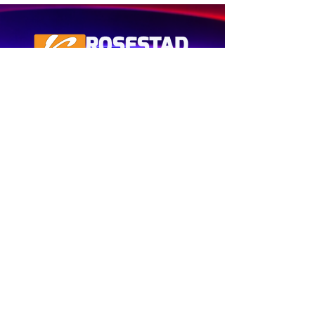
het kort ná die lansering in 'n
mediakonferensie gesê die bemanning is
“veilig en in uitstekende bui.” Die
ruimtevaarder Reid Wiseman he
Een van Suid-Afrika se eerste
Gemeenskap Radio Stasies. By
Rosestad 100.6FM is dit
belangrik om Afrikaans en
Christelik georiënteerd te
wees.
'n Gemeenskap Radio Stasie vir
die gemeenskap van
Bloemfontein.
Maak
Kontak