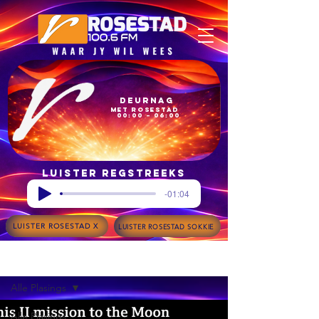
Deurnag
met Rosestad
00:00 – 06:00
Luister regstreeks
-01:04
LUISTER ROSESTAD X
LUISTER ROSESTAD SOKKIE
Blog
Alle Plasings
Alle Plasings