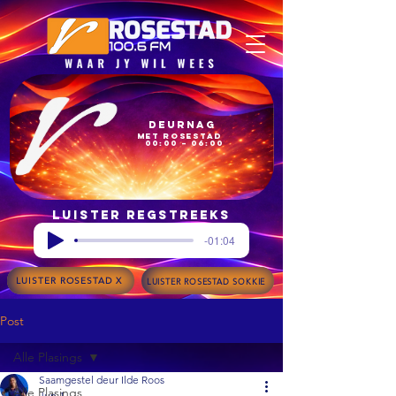
Deurnag
met Rosestad
00:00 – 06:00
Luister regstreeks
-01:04
LUISTER ROSESTAD X
LUISTER ROSESTAD SOKKIE
Post
Alle Plasings
Saamgestel deur Ilde Roos
Alle Plasings
Jun 1