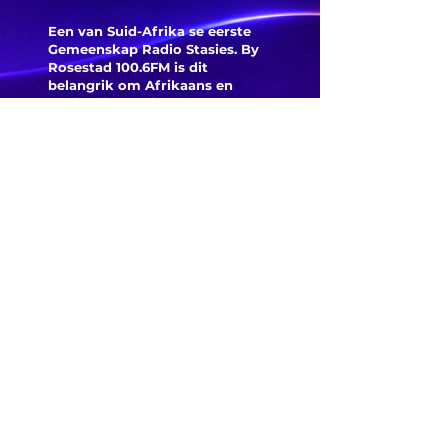
beheer en Die
inspiree
Red Bull Agri-
oorwinn
Een van Suid-Afrika se eerste
Grit-kompetisie
Eala en 
Gemeenskap Radio Stasies. By
Rosestad 100.6FM is dit
gaan
mylpaal
belangrik om Afrikaans en
plaasvernuf
Christelik georiënteerd te
wees.
toets
'n Gemeenskap Radio Stasie vir
die gemeenskap van
Bloemfontein.
Maak
Kontak
Besoek ons