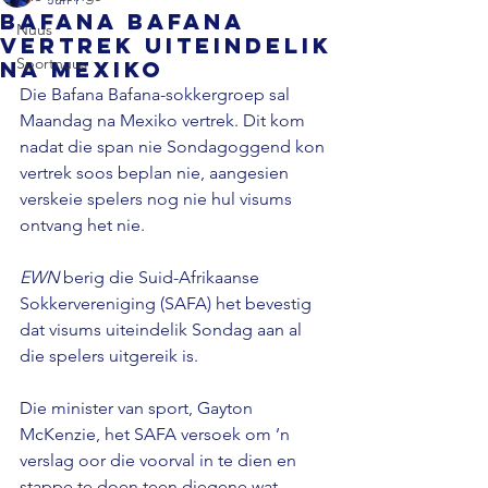
Bafana Bafana
Nuus
vertrek uiteindelik
Sportnuus
na Mexiko
Die Bafana Bafana-sokkergroep sal 
Maandag na Mexiko vertrek. Dit kom 
nadat die span nie Sondagoggend kon 
vertrek soos beplan nie, aangesien 
verskeie spelers nog nie hul visums 
ontvang het nie. 
EWN 
berig die Suid-Afrikaanse 
Sokkervereniging (SAFA) het bevestig 
dat visums uiteindelik Sondag aan al 
die spelers uitgereik is. 
Die minister van sport, Gayton 
McKenzie, het SAFA versoek om ’n 
verslag oor die voorval in te dien en 
stappe te doen teen diegene wat 