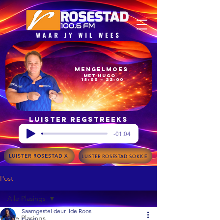
Mengelmoes
met Hugo
18:00 – 22:00
Luister regstreeks
-01:04
LUISTER ROSESTAD X
LUISTER ROSESTAD SOKKIE
Post
Alle Plasings
Saamgestel deur Ilde Roos
Alle Plasings
Feb 3