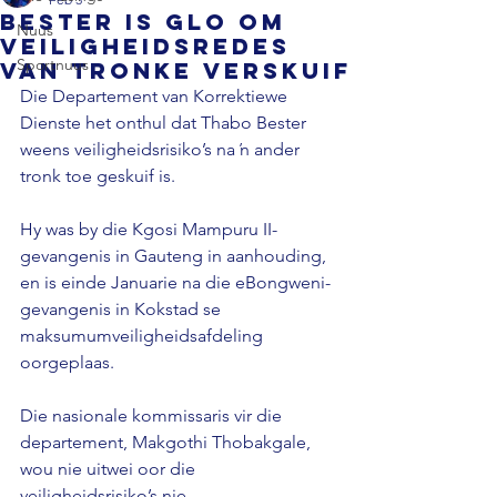
Bester is glo om
Nuus
veiligheidsredes
Sportnuus
van tronke verskuif
Die Departement van Korrektiewe 
Dienste het onthul dat Thabo Bester 
weens veiligheidsrisiko’s na ŉ ander 
tronk toe geskuif is. 
Hy was by die Kgosi Mampuru II-
gevangenis in Gauteng in aanhouding, 
en is einde Januarie na die eBongweni-
gevangenis in Kokstad se 
maksumumveiligheidsafdeling 
oorgeplaas. 
Die nasionale kommissaris vir die 
departement, Makgothi Thobakgale, 
wou nie uitwei oor die 
veiligheidsrisiko’s nie.