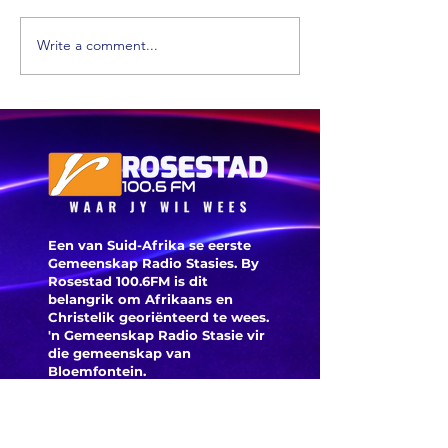
Write a comment...
'n Suid-
Afrikaa
dokter 
mediese
geskiede
Banke kan dalk
belastingterugbetaling
tydelik vries
Een van Suid-Afrika se eerste
Gemeenskap Radio Stasies. By
Rosestad 100.6FM is dit
belangrik om Afrikaans en
Christelik georiënteerd te
wees.
'n Gemeenskap Radio Stasie vir
die gemeenskap van
Bloemfontein.
Maak