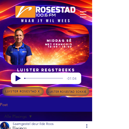
Middag Sê
met Francois
12:00 – 15:00
Luister regstreeks
-01:04
LUISTER ROSESTAD X
LUISTER ROSESTAD SOKKIE
Post
Alle Plasings
Saamgestel deur Ilde Roos
Alle Plasings
Jun 10