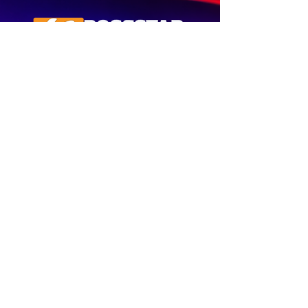
is onder die land
se top
boereworsmakers
Een van Suid-Afrika se eerste
Gemeenskap Radio Stasies. By
Rosestad 100.6FM is dit
belangrik om Afrikaans en
Christelik georiënteerd te
wees.
'n Gemeenskap Radio Stasie vir
die gemeenskap van
Bloemfontein.
Maak
Kontak