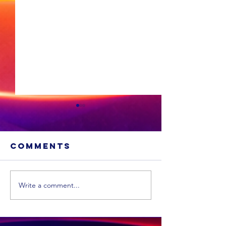
Comments
Write a comment...
Bankmis
kos Suid
‘n
Afrikan
Bloemfonteiner
miljard