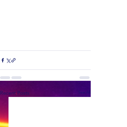
See All
Recent Posts