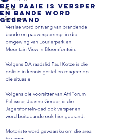
Bfn paaie is versper
Nuus
en bande word
Sportnuus
gebrand
Verslae word ontvang van brandende 
bande en padversperrings in die 
omgewing van Lourierpark en 
Mountain View in Bloemfontein. 
Volgens DA raadslid Paul Kotze is die 
polisie in kennis gestel en reageer op 
die situasie. 
Volgens die voorsitter van AfriForum 
Pellissier, Jeanne Gerber, is die 
Jagersfontein-pad ook versper en 
word buitebande ook hier gebrand. 
Motoriste word gewaarsku om die area 
te vermy.