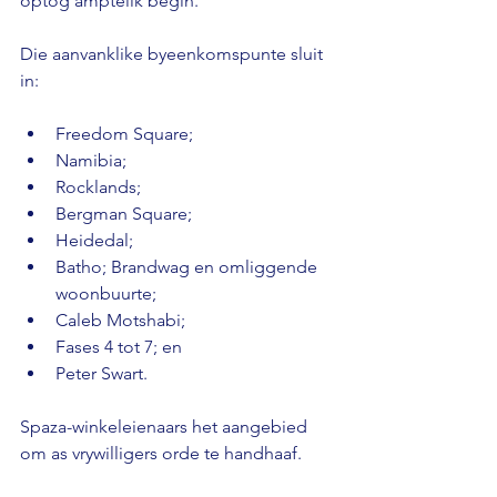
optog amptelik begin. 
Die aanvanklike byeenkomspunte sluit 
in: 
Freedom Square;
Namibia;
Rocklands; 
Bergman Square; 
Heidedal; 
Batho; Brandwag en omliggende 
woonbuurte; 
Caleb Motshabi; 
Fases 4 tot 7; en 
Peter Swart. 
Spaza-winkeleienaars het aangebied 
om as vrywilligers orde te handhaaf. 