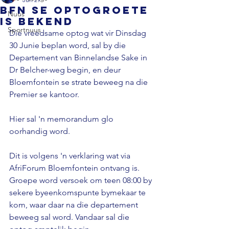
Bfn se optogroete
Nuus
is bekend
Sportnuus
Die vreedsame optog wat vir Dinsdag 
30 Junie beplan word, sal by die 
Departement van Binnelandse Sake in 
Dr Belcher-weg begin, en deur 
Bloemfontein se strate beweeg na die 
Premier se kantoor. 
Hier sal 'n memorandum glo 
oorhandig word. 
Dit is volgens 'n verklaring wat via 
AfriForum Bloemfontein ontvang is. 
Groepe word versoek om teen 08:00 by 
sekere byeenkomspunte bymekaar te 
kom, waar daar na die departement 
beweeg sal word. Vandaar sal die 