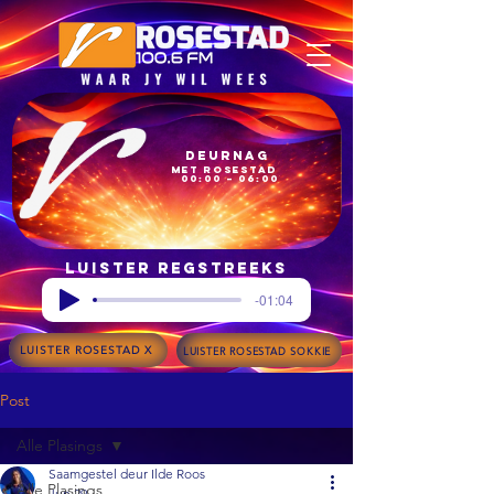
Deurnag
met Rosestad
00:00 – 06:00
Luister regstreeks
-01:04
LUISTER ROSESTAD X
LUISTER ROSESTAD SOKKIE
Post
Alle Plasings
Saamgestel deur Ilde Roos
Alle Plasings
Jun 29