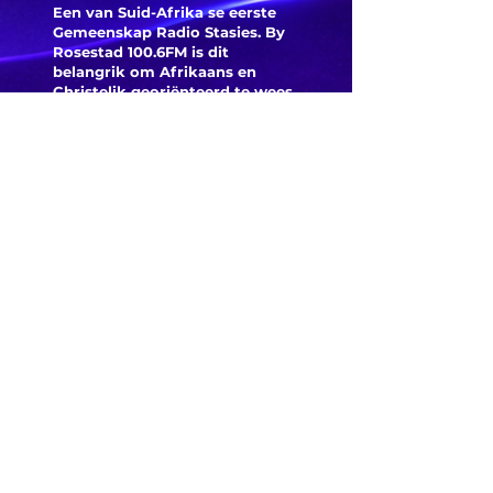
Een van Suid-Afrika se eerste
aanwakk
Gemeenskap Radio Stasies. By
Rosestad 100.6FM is dit
belangrik om Afrikaans en
Christelik georiënteerd te
wees.
'n Gemeenskap Radio Stasie vir
die gemeenskap van
Bloemfontein.
Maak
Kontak
Besoek ons