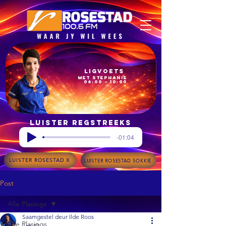
Ligvoets
met Stephanie
06:00 – 10:00
Luister regstreeks
-01:04
LUISTER ROSESTAD X
LUISTER ROSESTAD SOKKIE
Post
Alle Plasings
Saamgestel deur Ilde Roos
Alle Plasings
Jan 13