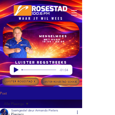
Mengelmoes
met Hugo
18:00 – 22:00
Luister regstreeks
-01:04
LUISTER ROSESTAD X
LUISTER ROSESTAD SOKKIE
Post
Alle Plasings
Saamgestel deur Armando Pieters
Alle Plasings
Feb 18