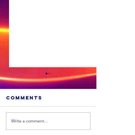
Comments
Write a comment...
MIDDAG
OGGEND
SPORT:
SPORT: Die