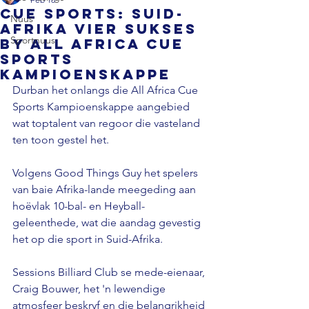
Cue Sports: Suid-
Nuus
Afrika vier sukses
Sportnuus
by All Africa Cue
Sports
Kampioenskappe
Durban het onlangs die All Africa Cue 
Sports Kampioenskappe aangebied 
wat toptalent van regoor die vasteland 
ten toon gestel het. 
Volgens Good Things Guy het spelers 
van baie Afrika-lande meegeding aan 
hoëvlak 10-bal- en Heyball-
geleenthede, wat die aandag gevestig 
het op die sport in Suid-Afrika.
Sessions Billiard Club se mede-eienaar, 
Craig Bouwer, het 'n lewendige 
atmosfeer beskryf en die belangrikheid 