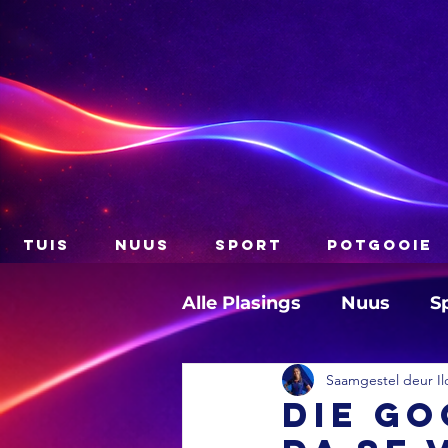
TUIS
NUUS
SPORT
POTGOOIE
Alle Plasings
Nuus
S
Saamgestel deur Il
Die Go