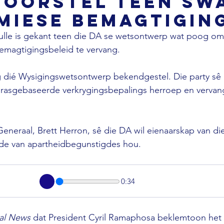
voorstel teen Sw
miese Bemagtigin
ulle is gekant teen die DA se wetsontwerp wat poog om 
magtigingsbeleid te vervang. 
dié Wysigingswetsontwerp bekendgestel. Die party sê 
 rasgebaseerde verkrygingsbepalings herroep en vervang
 
eneraal, Brett Herron, sê die DA wil eienaarskap van die
de van apartheidbegunstigdes hou.
0:34
al News 
dat President Cyril Ramaphosa beklemtoon het 