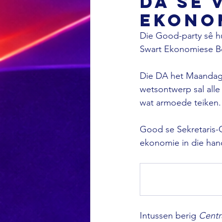
DA se 
Ekono
Die Good-party sê h
Swart Ekonomiese Be
Die DA het Maandag 
wetsontwerp sal alle
wat armoede teiken.
Good se Sekretaris-G
ekonomie in die han
Intussen berig 
Centr