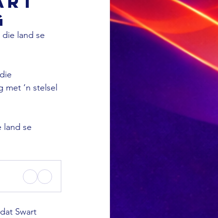
art
g
die land se 
die 
 met ‘n stelsel 
 land se 
dat Swart 