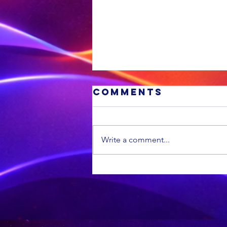
Comments
Write a comment...
TLU SA
verwelkom die
voorstel om
Swart
Ekonomiese