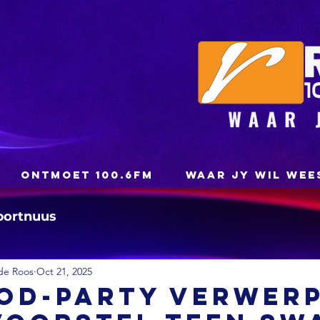
ONTMOET 100.6FM
WAAR JY WIL WEE
portnuus
de Roos
Oct 21, 2025
od-party verwerp