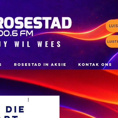
LUI
LUIST
S
ROSESTAD IN AKSIE
KONTAK ONS
 die