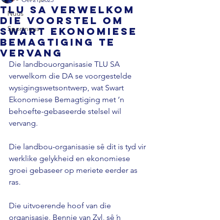
TLU SA verwelkom
Nuus
die voorstel om
Sportnuus
Swart Ekonomiese
Bemagtiging te
vervang
Die landbouorganisasie TLU SA 
verwelkom die DA se voorgestelde 
wysigingswetsontwerp, wat Swart 
Ekonomiese Bemagtiging met ’n 
behoefte-gebaseerde stelsel wil 
vervang. 
Die landbou-organisasie sê dit is tyd vir 
werklike gelykheid en ekonomiese 
groei gebaseer op meriete eerder as 
ras. 
Die uitvoerende hoof van die 
organisasie, Bennie van Zyl, sê ŉ 