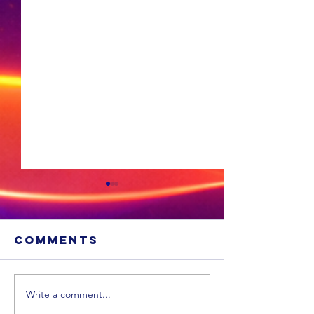
Comments
Write a comment...
Xhariep kry