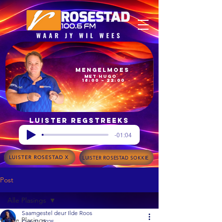
Mengelmoes
met Hugo
18:00 – 22:00
Luister regstreeks
-01:04
LUISTER ROSESTAD X
LUISTER ROSESTAD SOKKIE
Post
Alle Plasings
Saamgestel deur Ilde Roos
Alle Plasings
Oct 21, 2025