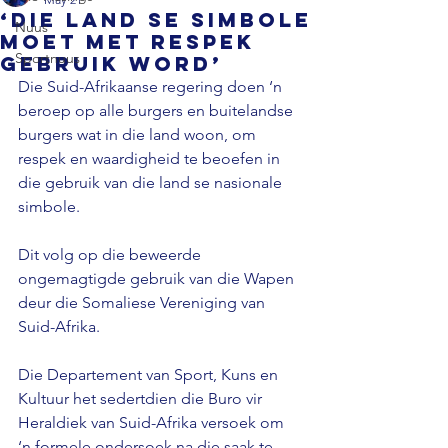
‘Die land se simbole
Nuus
moet met respek
Sportnuus
gebruik word’
Die Suid-Afrikaanse regering doen ‘n 
beroep op alle burgers en buitelandse 
burgers wat in die land woon, om 
respek en waardigheid te beoefen in 
die gebruik van die land se nasionale 
simbole. 
Dit volg op die beweerde 
ongemagtigde gebruik van die Wapen 
deur die Somaliese Vereniging van 
Suid-Afrika. 
Die Departement van Sport, Kuns en 
Kultuur het sedertdien die Buro vir 
Heraldiek van Suid-Afrika versoek om 
‘n formele ondersoek na die saak te 