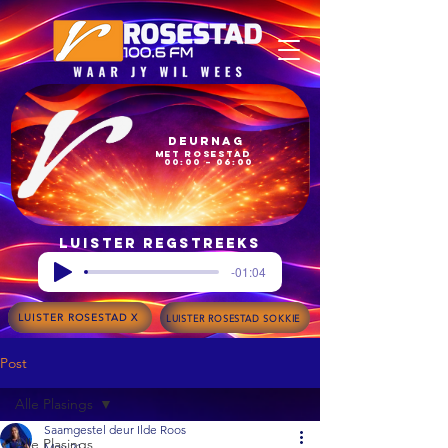
Deurnag
met Rosestad
00:00 – 06:00
Luister regstreeks
-01:04
LUISTER ROSESTAD X
LUISTER ROSESTAD SOKKIE
Post
Alle Plasings
Saamgestel deur Ilde Roos
Alle Plasings
May 21