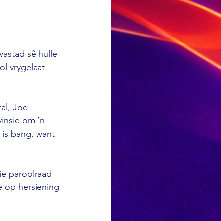
astad sê hulle 
l vrygelaat 
al, Joe 
insie om ’n 
 is bang, want 
ie paroolraad 
 op hersiening 