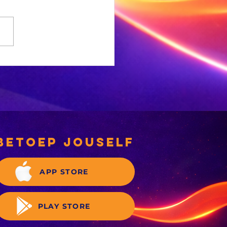
betoep jouself
APP STORE
PLAY STORE