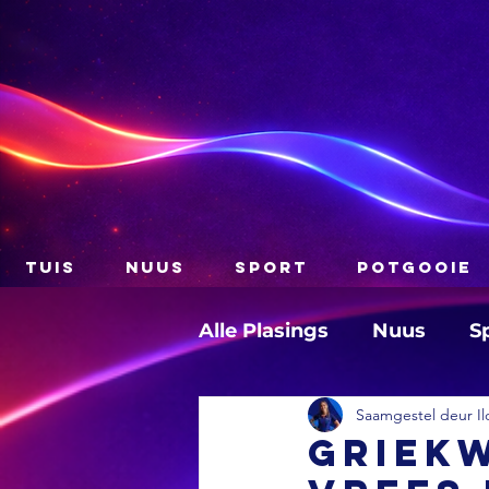
TUIS
NUUS
SPORT
POTGOOIE
Alle Plasings
Nuus
S
Saamgestel deur Il
Griekw