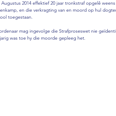
 Augustus 2014 effektief 20 jaar tronkstraf opgelê ween
enkamp, en die verkragting van en moord op hul dogter,
ool toegestaan. 
rdenaar mag ingevolge die Strafproseswet nie geïdentif
jarig was toe hy die moorde gepleeg het.