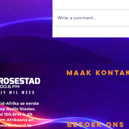
Write a comment...
Die berugte
Griekwastad-
moordernaar
kry parool
Maak Konta
id-Afrika se eerste
p Radio Stasies.
d 100.6FM is dit
om Afrikaans en
Besoek ons
georiënteerd te