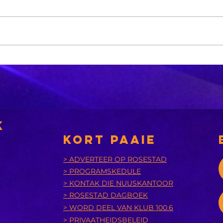
k
KORT PAAIE
> ADVERTEER OP ROSESTAD
> PROGRAMSKEDULE
> KONTAK DIE NUUSKANTOOR
> ROSESTAD DAGBOEK
> WORD DEEL VAN KLUB 100.6
> PRIVAATHEIDSBELEID