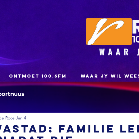
ONTMOET 100.6FM
WAAR JY WIL WEE
portnuus
de Roos
Jan 4
astad: Familie le