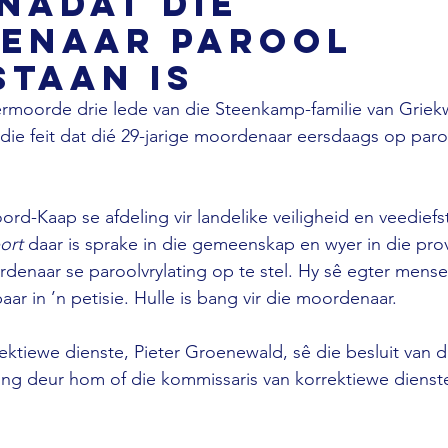
nadat die
enaar parool
staan is
vermoorde drie lede van die Steenkamp-familie van Griekw
die feit dat dié 29-jarige moordenaar eersdaags op paroo
rd-Kaap se afdeling vir landelike veiligheid en veediefst
ort 
daar is sprake in die gemeenskap en wyer in die prov
rdenaar se paroolvrylating op te stel. Hy sê egter mense
 in ’n petisie. Hulle is bang vir die moordenaar. 
rektiewe dienste, Pieter Groenewald, sê die besluit van d
ng deur hom of die kommissaris van korrektiewe dienste