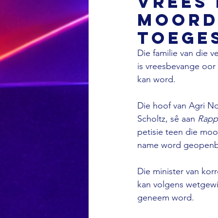
vrees 
moord
toege
Die familie van die 
is vreesbevange oor 
kan word. 
Die hoof van Agri Noo
Scholtz, sê aan 
Rapp
petisie teen die moo
name word geopenbaar
Die minister van kor
kan volgens wetgewi
geneem word. 