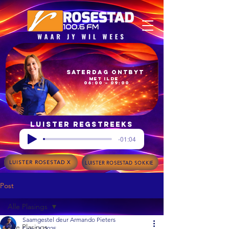
Saterdag Ontbyt
met Ilde
06:00 – 09:00
Luister regstreeks
-01:04
LUISTER ROSESTAD X
LUISTER ROSESTAD SOKKIE
Post
Alle Plasings
Saamgestel deur Armando Pieters
Alle Plasings
Feb 13, 2025