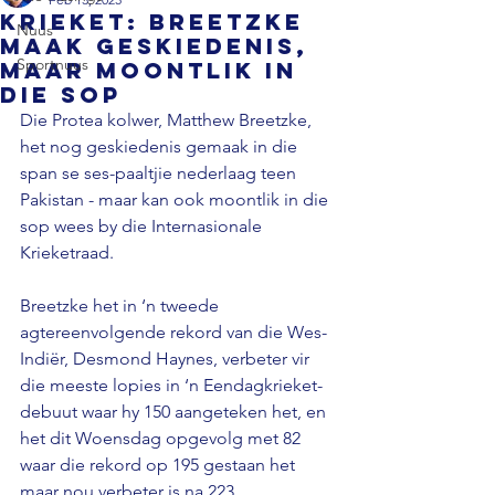
KRIEKET: Breetzke
Nuus
maak geskiedenis,
Sportnuus
maar moontlik in
die sop
Die Protea kolwer, Matthew Breetzke, 
het nog geskiedenis gemaak in die 
span se ses-paaltjie nederlaag teen 
Pakistan - maar kan ook moontlik in die 
sop wees by die Internasionale 
Krieketraad.

Breetzke het in ‘n tweede 
agtereenvolgende rekord van die Wes-
Indiër, Desmond Haynes, verbeter vir 
die meeste lopies in ‘n Eendagkrieket-
debuut waar hy 150 aangeteken het, en 
het dit Woensdag opgevolg met 82 
waar die rekord op 195 gestaan het 
maar nou verbeter is na 223.
