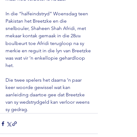
In die “halfeindstryd” Woensdag teen 
Pakistan het Breetzke en die 
snelbouler, Shaheen Shah Afridi, met 
mekaar kontak gemaak in die 28
ste
boulbeurt toe Afridi terugloop na sy 
merkie en reguit in die lyn van Breetzke 
was wat vir ’n enkellopie gehardloop 
het.

Die twee spelers het daarna ‘n paar 
keer woorde gewissel wat kan 
aanleiding daartoe gee dat Breetzke 
van sy wedstrydgeld kan verloor weens 
sy gedrag.