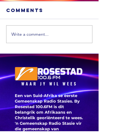
Comments
Write a comment...
MIDDAG
OGGEND
SPORT:
SPORT: Die
Feinberg
Springbokke
Mngome
kry ‘n
sien uit 
hupstoot,
sy teru
SA20-spanne
na die B
neem vorm
Markra
aan en daar
Een van Suid-Afrika se eerste
verlaat
was ‘n
Gemeenskap Radio Stasies. By
Hundred
opwindende
Rosestad 100.6FM is dit
Arteta e
begin by die
belangrik om Afrikaans en
Christelik georiënteerd te
wees.
reaksie
nasionale
'n Gemeenskap Radio Stasie vir
nadat
netbal
die gemeenskap van
Norgaar
Bloemfontein.
kampioenskap