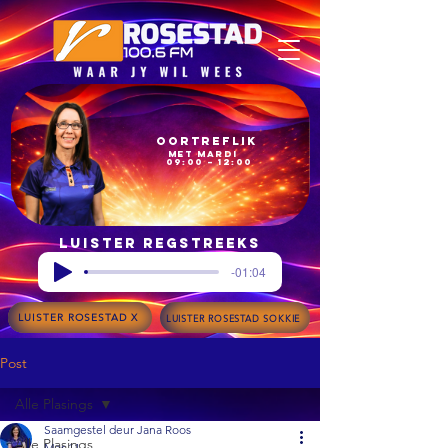
Oortreflik
met Mardi
09:00 – 12:00
Luister regstreeks
-01:04
LUISTER ROSESTAD X
LUISTER ROSESTAD SOKKIE
Post
Alle Plasings
Saamgestel deur Jana Roos
Alle Plasings
Mar 11