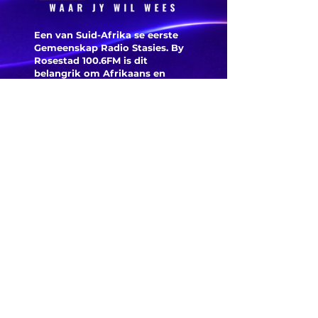
na die B
neem vorm
Markra
aan en daar
Een van Suid-Afrika se eerste
verlaat
was ‘n
Gemeenskap Radio Stasies. By
Hundred
opwindende
Rosestad 100.6FM is dit
Arteta e
begin by die
belangrik om Afrikaans en
Christelik georiënteerd te
wees.
reaksie
nasionale
'n Gemeenskap Radio Stasie vir
nadat
netbal
die gemeenskap van
Norgaar
Bloemfontein.
kampioenskap
Everton
Maak
aanslui
Kontak
Besoek ons