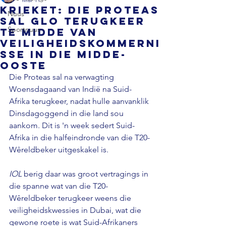
KRIEKET: Die Proteas
Nuus
sal glo terugkeer
Sportnuus
te midde van
veiligheidskommerni
sse in die Midde-
Ooste
Die Proteas sal na verwagting 
Woensdagaand van Indië na Suid-
Afrika terugkeer, nadat hulle aanvanklik 
Dinsdagoggend in die land sou 
aankom. Dit is 'n week sedert Suid-
Afrika in die halfeindronde van die T20-
Wêreldbeker uitgeskakel is.
IOL 
berig daar was groot vertragings in 
die spanne wat van die T20-
Wêreldbeker terugkeer weens die 
veiligheidskwessies in Dubai, wat die 
gewone roete is wat Suid-Afrikaners 