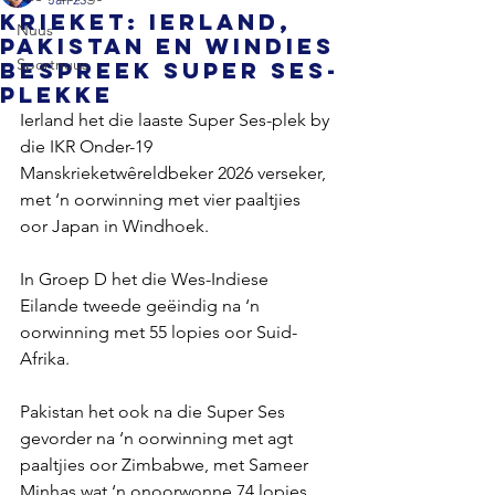
KRIEKET: Ierland,
Nuus
Pakistan en Windies
Sportnuus
bespreek Super Ses-
plekke
Ierland het die laaste Super Ses-plek by 
die IKR Onder-19 
Manskrieketwêreldbeker 2026 verseker, 
met ‘n oorwinning met vier paaltjies 
oor Japan in Windhoek.
In Groep D het die Wes-Indiese 
Eilande tweede geëindig na ‘n 
oorwinning met 55 lopies oor Suid-
Afrika.
Pakistan het ook na die Super Ses 
gevorder na ‘n oorwinning met agt 
paaltjies oor Zimbabwe, met Sameer 
Minhas wat ‘n onoorwonne 74 lopies 