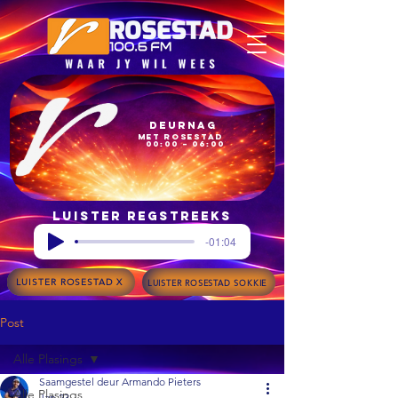
Deurnag
met Rosestad
00:00 – 06:00
Luister regstreeks
-01:04
LUISTER ROSESTAD X
LUISTER ROSESTAD SOKKIE
Post
Alle Plasings
Saamgestel deur Armando Pieters
Alle Plasings
Jan 23