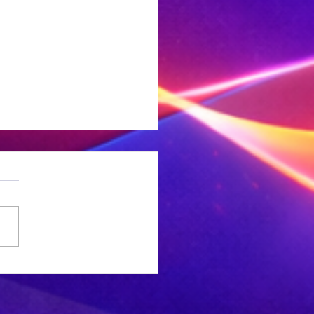
DDAG SPORT:
inberg-
gomezulu