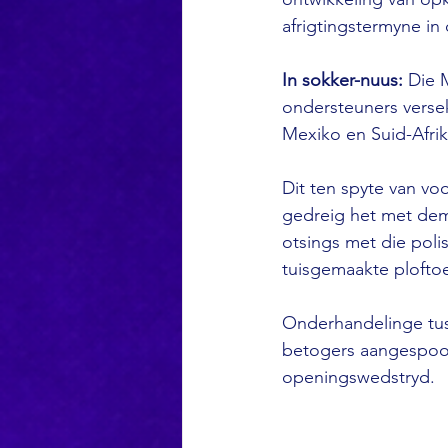
afrigtingstermyne in 
In sokker-nuus:
 Die 
ondersteuners verse
Mexiko en Suid-Afrik
Dit ten spyte van v
gedreig het met demo
otsings met die poli
tuisgemaakte ploftoe
Onderhandelinge tus
betogers aangespoor
openingswedstryd.