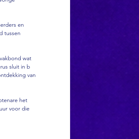
erders en 
d tussen 
svakbond wat 
s sluit in b 
ontdekking van 
ptenare het 
ur voor die 