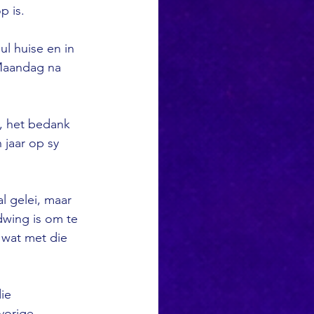
p is.
ul huise en in 
Maandag na 
, het bedank 
 jaar op sy 
l gelei, maar 
dwing is om te 
 wat met die 
ie 
vorige 