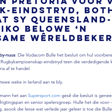
in Pretoria voor 
K-eindstryd, Bot
at sy Queensland
iko belowe ‘n
same Wêreldbeker
by-nuus
: Die Vodacom Bulle het besluit om hul voorberei
Rugbykampioenskap-eindstryd teen die verdedigende 
oria af te handel.
 twee weke in Ierland aan te bly.
rmann het aan 
Supersport.com
 gesê die besluit is gene
rigtingspan en senior spelersgroep. Hulle het die voor-
 asook die lesse wat verlede jaar geleer is toe die Bulle