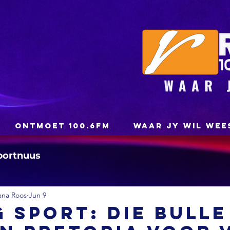
ONTMOET 100.6FM
WAAR JY WIL WEE
portnuus
ana Roos
Jun 9
 SPORT: Die Bulle