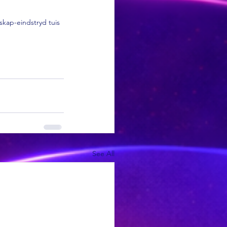
kap-eindstryd tuis 
See All