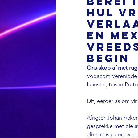
berei 
hul VR
verla
en Mex
vreed
begin
Ons skop af met rug
Vodacom Verenigde 
Leinster, tuis in Pret
Dit, eerder as om vir
Afrigter Johan Acke
gesprekke met die af
albei opsies oorweeg,