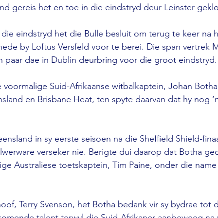
and gereis het en toe in die eindstryd deur Leinster geklo
ie eindstryd het die Bulle besluit om terug te keer na h
de by Loftus Versfeld voor te berei. Die span vertrek 
’n paar dae in Dublin deurbring voor die groot eindstryd.
e voormalige Suid-Afrikaanse witbalkaptein, Johan Botha
nsland en Brisbane Heat, ten spyte daarvan dat hy nog ‘n
ensland in sy eerste seisoen na die Sheffield Shield-finaa
lwerware verseker nie. Berigte dui daarop dat Botha ge
ige Australiese toetskaptein, Tim Paine, onder die name
of, Terry Svenson, het Botha bedank vir sy bydrae tot d
komende talent terwyl die Suid-Afrikaner aanbeweeg na 