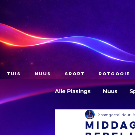
TUIS
NUUS
SPORT
POTGOOIE
Alle Plasings
Nuus
S
Saamgestel deur J
MIDDAG