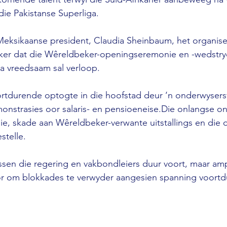
die Pakistanse Superliga.
Meksikaanse president, Claudia Sheinbaum, het organise
ker dat die Wêreldbeker-openingseremonie en -wedstry
a vreedsaam sal verloop.
oortdurende optogte in die hoofstad deur ‘n onderwyser
nstrasies oor salaris- en pensioeneise.Die onlangse onru
sie, skade aan Wêreldbeker-verwante uitstallings en die 
stelle.
sen die regering en vakbondleiers duur voort, maar am
 om blokkades te verwyder aangesien spanning voortdu