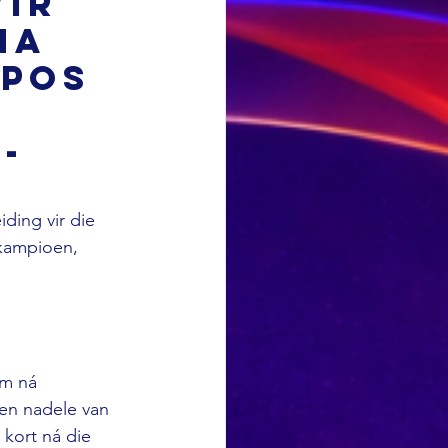
vir
ha
-pos
-
ding vir die 
kampioen, 
em ná 
 en nadele van 
 kort ná die 