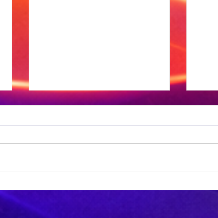
OGGEND SPORT:
MI
Die
Fe
Springbokke
Mn