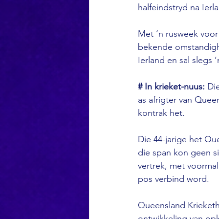
halfeindstryd na Ierl
Met ’n rusweek voor d
bekende omstandighe
Ierland en sal slegs 
# In krieket-nuus:
 Di
as afrigter van Quee
kontrak het.
Die 44-jarige het Que
die span kon geen si
vertrek, met voormal
pos verbind word.
Queensland Krieketho
ontwikkeling van op