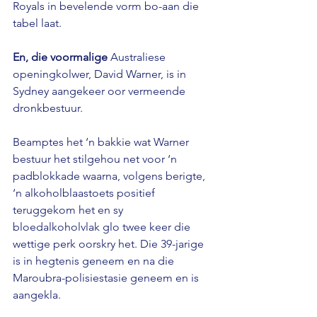
Royals in bevelende vorm bo-aan die 
tabel laat.
En, die voormalige
 Australiese 
openingkolwer, David Warner, is in 
Sydney aangekeer oor vermeende 
dronkbestuur.
Beamptes het ‘n bakkie wat Warner 
bestuur het stilgehou net voor ‘n 
padblokkade waarna, volgens berigte, 
‘n alkoholblaastoets positief 
teruggekom het en sy 
bloedalkoholvlak glo twee keer die 
wettige perk oorskry het. Die 39-jarige 
is in hegtenis geneem en na die 
Maroubra-polisiestasie geneem en is 
aangekla.