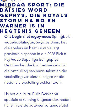
MIDDAG SPORT: Die
Nuus
Daisies word
Sportnuus
geprys, die Royals
storm na bo en
Warner is in
hegtenis geneem
Ons begin met rugby-nuus: 
Springbok-
vrouehoofafrigter, Swys de Bruin, het 
die spelers en bestuur van al agt 
provinsiale spanne in die 2026 Pick n 
Pay Vroue Superliga-Een geprys
De Bruin het die kompetisie se rol in 
die onthulling van nuwe talent en die 
verskaffing van sleutelinsigte vir die 
nasionale opstelling beklemtoon.
Hy het die Isuzu Bulls Daisies vir 
spesiale erkenning uitgesonder, nadat 
hulle ‘n vierde agtereenvolgende titel 