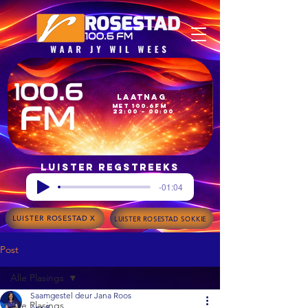
Laatnag
met 100.6FM
22:00 – 00:00
Luister regstreeks
-01:04
LUISTER ROSESTAD X
LUISTER ROSESTAD SOKKIE
Post
Alle Plasings
Saamgestel deur Jana Roos
Alle Plasings
Apr 8