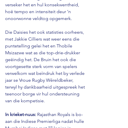
verseker het en hul konsekwentheid, 
hoë tempo en intensiteit deur ‘n 
onoorwonne veldtog opgemerk.
Die Daisies het ook statisties oorheers, 
met Jakkie Cilliers wat weer eens die 
puntetelling gelei het en Thobile 
Msizazwe wat as die top-drie-drukker 
geëindig het. De Bruin het ook die 
voortgesette sterk vorm van spelers 
verwelkom wat beïndruk het by verlede 
jaar se Vroue Rugby Wêreldbeker, 
terwyl hy dankbaarheid uitgespreek het 
teenoor borge vir hul ondersteuning 
van die kompetisie.
In krieket-nuus:
 Rajasthan Royals is bo-
aan die Indiese Premierliga nadat hulle 