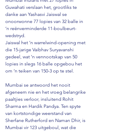
Mumbai Indians met 27 lopies in 
Guwahati verslaan het, grootliks te 
danke aan Yashasvi Jaiswal se 
onoorwonne 77 lopies van 32 balle in 
‘n reënverminderde 11-boulbeurt-
wedstryd.
Jaiswal het ‘n warrelwind-opening met 
die 15-jarige Vaibhav Suryavanshi 
gedeel, wat ‘n vennootskap van 50 
lopies in slegs 16 balle opgebou het 
om ‘n teiken van 150-3 op te stel.
Mumbai se antwoord het nooit 
afgeneem nie en het vroeg belangrike 
paaltjies verloor, insluitend Rohit 
Sharma en Hardik Pandya. Ten spyte 
van kortstondige weerstand van 
Sherfane Rutherford en Naman Dhir, is 
Mumbai vir 123 uitgeboul, wat die 