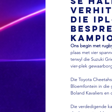
se ha
verhit
die IP
bespre
Kampi
Ons begin met rugby
plaas met vier span
terwyl die Suzuki Gr
vier-plek gewaarborg
Die Toyota Cheetahs
Bloemfontein in die 
Boland Kavaliers en d
Die verdedigende ka