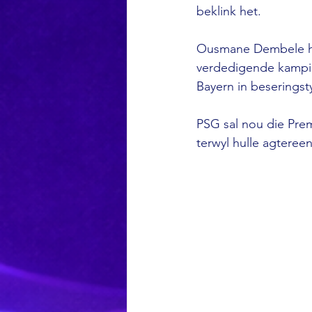
beklink het.
Ousmane Dembele het
verdedigende kampioe
Bayern in beserings
PSG sal nou die Prem
terwyl hulle agteree