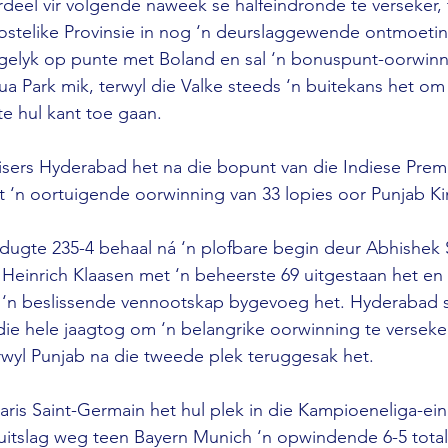
deel vir volgende naweek se halfeindronde te verseker, 
stelike Provinsie in nog ‘n deurslaggewende ontmoeting 
 gelyk op punte met Boland en sal ‘n bonuspunt-oorwinn
a Park mik, terwyl die Valke steeds ‘n buitekans het om d
te hul kant toe gaan.
isers Hyderabad het na die bopunt van die Indiese Premi
 ‘n oortuigende oorwinning van 33 lopies oor Punjab Ki
dugte 235-4 behaal ná ‘n plofbare begin deur Abhishek
Heinrich Klaasen met ‘n beheerste 69 uitgestaan ​​het en 
in ‘n beslissende vennootskap bygevoeg het. Hyderabad s
e hele jaagtog om ‘n belangrike oorwinning te verseker
erwyl Punjab na die tweede plek teruggesak het.
aris Saint-Germain het hul plek in die Kampioeneliga-ein
puitslag weg teen Bayern Munich ‘n opwindende 6-5 tota