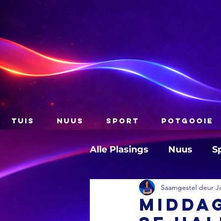
TUIS
NUUS
SPORT
POTGOOIE
Alle Plasings
Nuus
S
Saamgestel deur J
MIDDAG