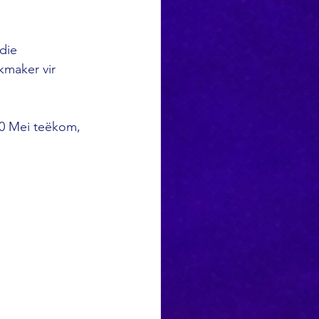
die 
kmaker vir 
30 Mei teëkom, 