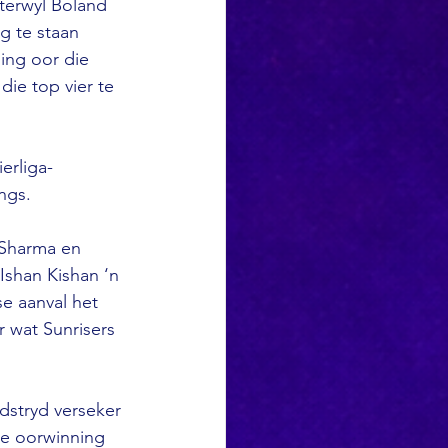
terwyl Boland 
te staan ​​ 
ing oor die 
ie top vier te 
erliga-
ngs.
 Sharma en 
Ishan Kishan ‘n 
e aanval het 
 wat Sunrisers 
dstryd verseker 
le oorwinning 