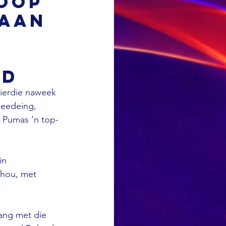
oop
-aan
yd
hierdie naweek 
meedeing, 
k Pumas ‘n top-
in 
ehou, met 
ang met die 