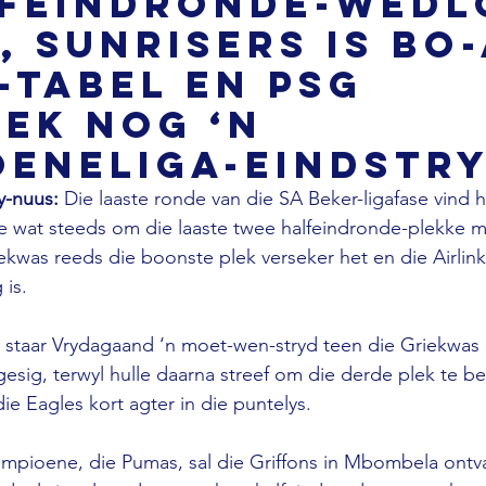
lfeindronde-wedl
, Sunrisers is bo
L-tabel en PSG
ek nog ‘n
oeneliga-eindstr
-nuus: 
Die laaste ronde van die SA Beker-ligafase vind 
ne wat steeds om die laaste twee halfeindronde-plekke 
iekwas reeds die boonste plek verseker het en die Airlin
 is.
 staar Vrydagaand ‘n moet-wen-stryd teen die Griekwas 
gesig, terwyl hulle daarna streef om die derde plek te b
ie Eagles kort agter in die puntelys.
mpioene, die Pumas, sal die Griffons in Mbombela ontv