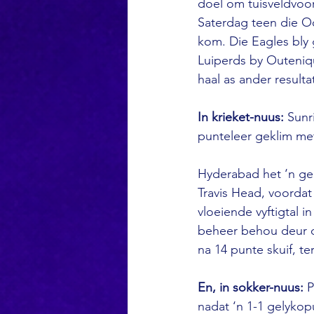
doel om tuisveldvoor
Saterdag teen die Oo
kom. Die Eagles bly
Luiperds by Outeniqu
haal as ander resulta
In krieket-nuus:
 Sunr
punteleer geklim met
Hyderabad het ‘n ge
Travis Head, voordat 
vloeiende vyftigtal 
beheer behou deur di
na 14 punte skuif, t
En, in sokker-nuus: 
P
nadat ‘n 1-1 gelyko