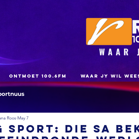
ONTMOET 100.6FM
WAAR JY WIL WEE
portnuus
ana Roos
May 7
 SPORT: Die SA Be