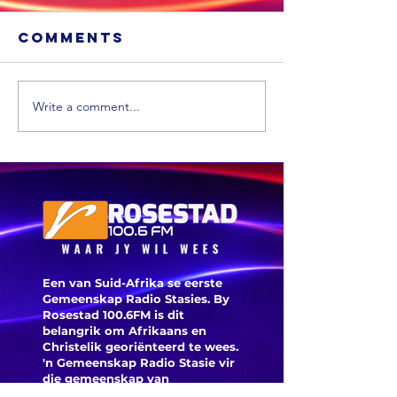
Comments
Write a comment...
Nathi
SA stuur ‘n
Mthethw
ondersoekspan
in Frank
om Mthethwa
dood
se dood te
ondersoek
Een van Suid-Afrika se eerste
Gemeenskap Radio Stasies. By
Rosestad 100.6FM is dit
belangrik om Afrikaans en
Christelik georiënteerd te
wees.
'n Gemeenskap Radio Stasie vir
die gemeenskap van
Bloemfontein.