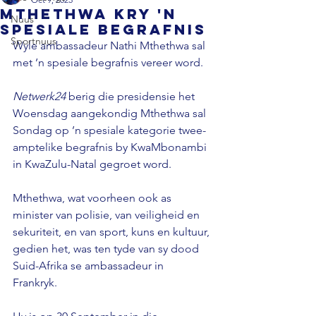
Mthethwa kry 'n
Nuus
spesiale begrafnis
Sportnuus
Wyle ambassadeur Nathi Mthethwa sal 
met ’n spesiale begrafnis vereer word. 
Netwerk24 
berig die presidensie het 
Woensdag aangekondig Mthethwa sal 
Sondag op ’n spesiale kategorie twee- 
amptelike begrafnis by KwaMbonambi 
in KwaZulu-Natal gegroet word. 
Mthethwa, wat voorheen ook as 
minister van polisie, van veiligheid en 
sekuriteit, en van sport, kuns en kultuur, 
gedien het, was ten tyde van sy dood 
Suid-Afrika se ambassadeur in 
Frankryk. 