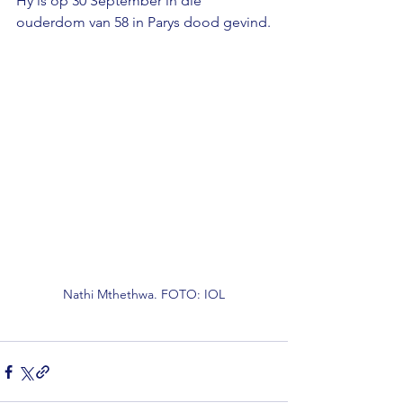
Hy is op 30 September in die 
ouderdom van 58 in Parys dood gevind.
Nathi Mthethwa. FOTO: IOL