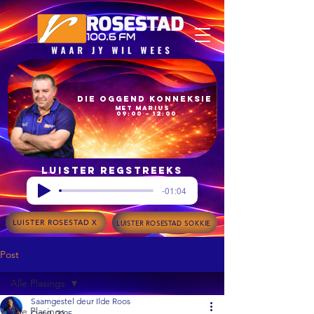
Die Oggend Konneksie
met Marius
09:00 – 12:00
Luister regstreeks
-01:04
LUISTER ROSESTAD X
LUISTER ROSESTAD SOKKIE
Post
Alle Plasings
Saamgestel deur Ilde Roos
Alle Plasings
Oct 9, 2025