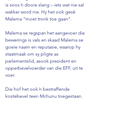
is soos ŉ dooie slang – iets wat nie sal 
wakker word nie. Hy het ook gesê 
Malema “moet tronk toe gaan”. 
Malema se regspan het aangevoer die 
bewerings is vals en skaad Malema se 
goeie naam en reputasie, waarop hy 
staatmaak om sy pligte as 
parlementslid, asook president en 
opperbevelvoerder van die EFF, uit te 
voer. 
Die hof het ook ŉ bestraffende 
kostebevel teen Mchunu toegestaan.