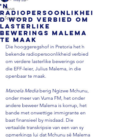
'n
Nuus
Radiopersoonlikhei
Sportnuus
d word verbied om
lasterlike
bewerings Malema
te maak
Die hooggeregshof in Pretoria het ŉ 
bekende radiopersoonlikheid verbied 
om verdere lasterlike bewerings oor 
die EFF-leier, Julius Malema, in die 
openbaar te maak. 
Maroela Media 
berig Ngizwe Mchunu, 
onder meer van Vuma FM, het onder 
andere beweer Malema is korrup, het 
bande met onwettige immigrante en 
baat finansieel by misdaad. Die 
vertaalde transkripsie van een van sy 
opmerkings lui dat Mchunu sê Malema 