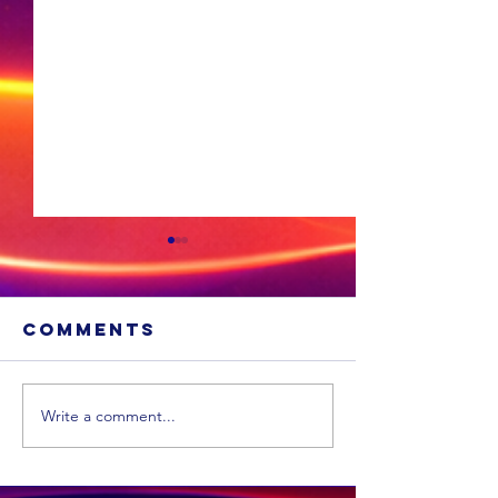
Comments
Write a comment...
'n VS skool is
Ongevee
glo beroof
Toyota-
voertui