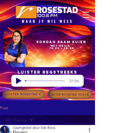
Sondag Saam Kuier
met Keila
10:00 – 14:00
Luister regstreeks
-01:04
LUISTER ROSESTAD X
LUISTER ROSESTAD SOKKIE
Post
Alle Plasings
Saamgestel deur Ilde Roos
Alle Plasings
May 20