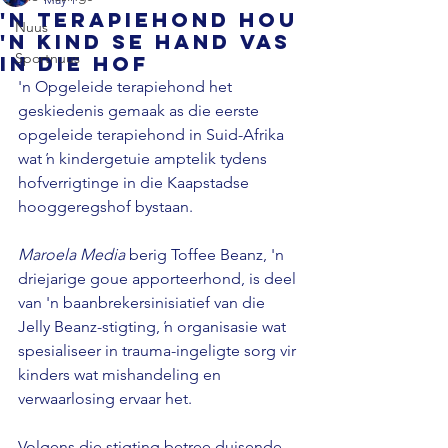
'n Terapiehond hou
Nuus
'n kind se hand vas
Sportnuus
in die hof
'n Opgeleide terapiehond het 
geskiedenis gemaak as die eerste 
opgeleide terapiehond in Suid-Afrika 
wat ŉ kindergetuie amptelik tydens 
hofverrigtinge in die Kaapstadse 
hooggeregshof bystaan. 
Maroela Media 
berig Toffee Beanz, 'n 
driejarige goue apporteerhond, is deel 
van 'n baanbrekersinisiatief van die 
Jelly Beanz-stigting, ŉ organisasie wat 
spesialiseer in trauma-ingeligte sorg vir 
kinders wat mishandeling en 
verwaarlosing ervaar het. 
Volgens die stigting betree duisende 