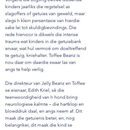
kinders jaarliks die regstelsel as 
slagoffers of getuies van geweld, maar 
slegs ŉ klein persentasie van hierdie 
sake lei tot skuldigbevindings. Die 
rede hiervoor is dikwels die intense 
trauma wat kinders in die getuiebank 
ervaar, wat hul vermoë om doeltreffend 
te getuig, kniehalter. Toffee Beanz is 
nou daar om daardie swaar las van 
angs te help verlig. 
Die direkteur van Jelly Beanz en Toffee 
se eienaar, Edith Kriel, sê die 
teenwoordigheid van ŉ hond bring 
neurologiese kalmte – die hartklop en 
bloeddruk daal, en angs neem af. Dit 
maak die getuienis beter, en, nog 
belangriker, dit maak die kind se 