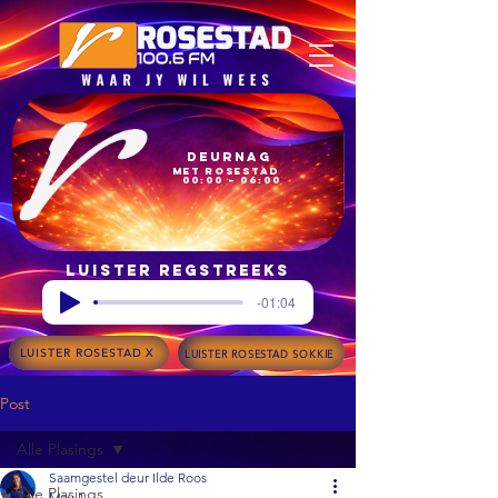
Deurnag
met Rosestad
00:00 – 06:00
Luister regstreeks
-01:04
LUISTER ROSESTAD X
LUISTER ROSESTAD SOKKIE
Post
Alle Plasings
Saamgestel deur Ilde Roos
Alle Plasings
May 1