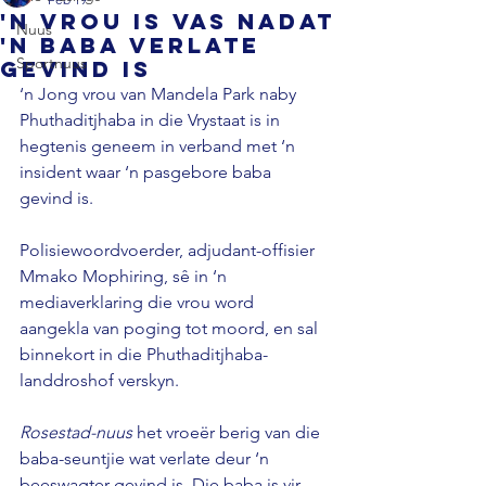
'n Vrou is vas nadat
Nuus
'n baba verlate
Sportnuus
gevind is
‘n Jong vrou van Mandela Park naby 
Phuthaditjhaba in die Vrystaat is in 
hegtenis geneem in verband met ‘n 
insident waar ‘n pasgebore baba 
gevind is. 
Polisiewoordvoerder, adjudant-offisier 
Mmako Mophiring, sê in ‘n 
mediaverklaring die vrou word 
aangekla van poging tot moord, en sal 
binnekort in die Phuthaditjhaba-
landdroshof verskyn. 
Rosestad-nuus 
het vroeër berig van die 
baba-seuntjie wat verlate deur ‘n 
beeswagter gevind is. Die baba is vir 