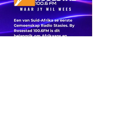
pasgebore baba
verlate in die
veld
Een van Suid-Afrika se eerste
Gemeenskap Radio Stasies. By
Rosestad 100.6FM is dit
belangrik om Afrikaans en
Christelik georiënteerd te
wees.
'n Gemeenskap Radio Stasie vir
die gemeenskap van
Bloemfontein.
Maak
Kontak
Besoek ons