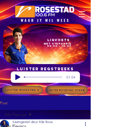
Ligvoets
met Stephanie
06:00 – 10:00
Luister regstreeks
-01:04
LUISTER ROSESTAD X
LUISTER ROSESTAD SOKKIE
Post
Alle Plasings
Saamgestel deur Ilde Roos
Alle Plasings
Feb 19