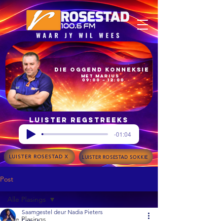
Die Oggend Konneksie
met Marius
09:00 – 12:00
Luister regstreeks
-01:04
LUISTER ROSESTAD X
LUISTER ROSESTAD SOKKIE
Post
Alle Plasings
Saamgestel deur Nadia Pieters
Alle Plasings
Feb 16