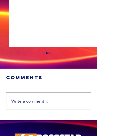
Comments
Write a comment...
‘Vrae is nog
onbeantwoord
oor Zuma se
besoek aan