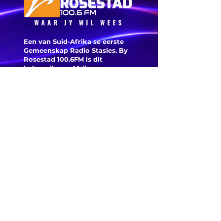
Indië’
Cosatu 
brandst
Een van Suid-Afrika se eerste
Gemeenskap Radio Stasies. By
Rosestad 100.6FM is dit
belangrik om Afrikaans en
Christelik georiënteerd te
wees.
'n Gemeenskap Radio Stasie vir
die gemeenskap van
Bloemfontein.
Maak
Kontak
Besoek ons