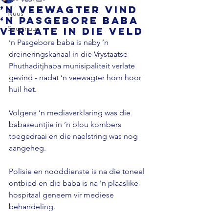
’n Veewagter vind
Nuus
‘n pasgebore baba
Sportnuus
verlate in die veld
’n Pasgebore baba is naby ’n 
dreineringskanaal in die Vrystaatse 
Phuthaditjhaba munisipaliteit verlate 
gevind - nadat ’n veewagter hom hoor 
huil het. 
Volgens ’n mediaverklaring was die 
babaseuntjie in ’n blou kombers 
toegedraai en die naelstring was nog 
aangeheg. 
Polisie en nooddienste is na die toneel 
ontbied en die baba is na ’n plaaslike 
hospitaal geneem vir mediese 
behandeling. 