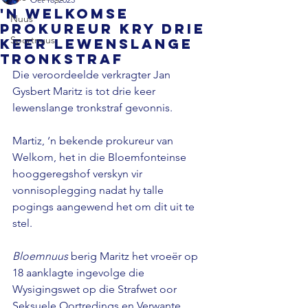
'n Welkomse
Nuus
prokureur kry drie
Sportnuus
keer lewenslange
tronkstraf
Die veroordeelde verkragter Jan 
Gysbert Maritz is tot drie keer 
lewenslange tronkstraf gevonnis. 
Martiz, ‘n bekende prokureur van 
Welkom, het in die Bloemfonteinse 
hooggeregshof verskyn vir 
vonnisoplegging nadat hy talle 
pogings aangewend het om dit uit te 
stel. 
Bloemnuus 
berig Maritz het vroeër op 
18 aanklagte ingevolge die 
Wysigingswet op die Strafwet oor 
Seksuele Oortredings en Verwante 