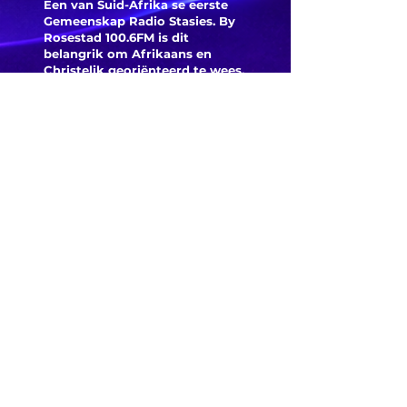
Een van Suid-Afrika se eerste
Gemeenskap Radio Stasies. By
Rosestad 100.6FM is dit
belangrik om Afrikaans en
Christelik georiënteerd te
wees.
'n Gemeenskap Radio Stasie vir
die gemeenskap van
Bloemfontein.
Maak
Kontak
Besoek ons