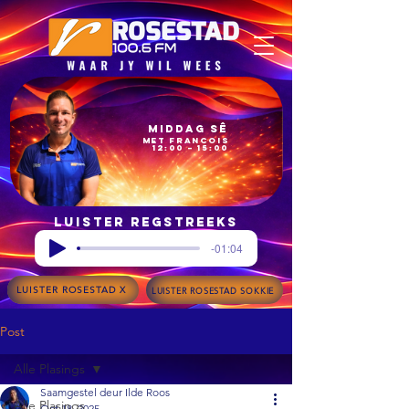
Middag Sê
met Francois
12:00 – 15:00
Luister regstreeks
-01:04
LUISTER ROSESTAD X
LUISTER ROSESTAD SOKKIE
Post
Alle Plasings
Saamgestel deur Ilde Roos
Alle Plasings
Oct 18, 2025