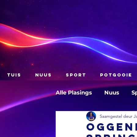
TUIS
NUUS
SPORT
POTGOOIE
Alle Plasings
Nuus
S
Saamgestel deur J
OGGEND