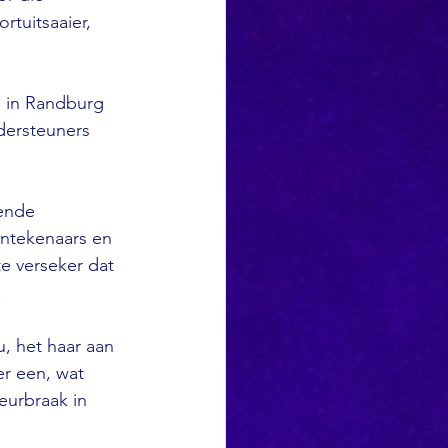
rtuitsaaier, 
e in Randburg 
dersteuners 
ende 
intekenaars en 
e verseker dat 
.
 het haar aan 
er een, wat 
eurbraak in 