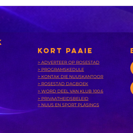
OGGEND SPORT:
MI
Die
Fe
Springbokke
Mn
kry ‘n
si
hupstoot,
te
SA20-spanne
di
k
neem vorm aan
Ma
KORT PAAIE
en daar was ‘n
ve
opwindende
Hu
> ADVERTEER OP ROSESTAD
> PROGRAMSKEDULE
begin by die
Ar
> KONTAK DIE NUUSKANTOOR
nasionale
re
> ROSESTAD DAGBOEK
netbal
No
> WORD DEEL VAN KLUB 100.6
kampioenskap
Ev
> PRIVAATHEIDSBELEID
aa
> NUUS EN SPORT PLASINGS