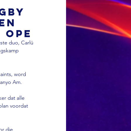
ugby
 en
 Ope
ste duo, Carlü 
ingskamp 
aints, word 
khanyo Am.
r dat alle 
plan voordat 
r die 