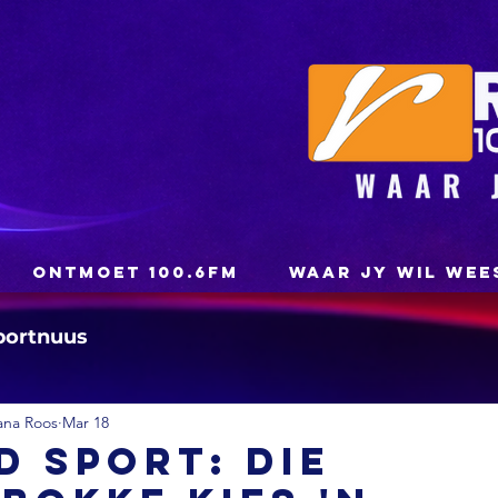
ONTMOET 100.6FM
WAAR JY WIL WEE
portnuus
ana Roos
Mar 18
 SPORT: Die