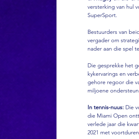
versterking van hul v
SuperSport.
Bestuurders van bei
vergader om strategi
nader aan die spel t
Die gesprekke het g
kykervarings en verb
gehore regoor die va
miljoene ondersteune
In tennis-nuus:
 Die 
die Miami Open onttr
verlede jaar die kwa
2021 met voortduren