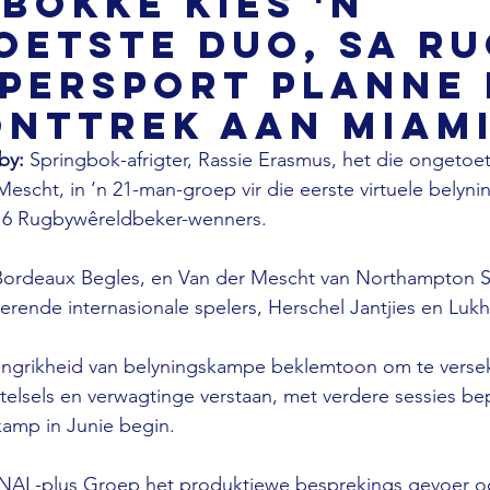
bokke kies 'n
oetste duo, SA R
uperSport planne
onttrek aan Miami
by: 
Springbok-afrigter, Rassie Erasmus, het die ongetoet
Mescht, in ‘n 21-man-groep vir die eerste virtuele belyn
 16 Rugbywêreldbeker-wenners.
Bordeaux Begles, en Van der Mescht van Northampton S
erende internasionale spelers, Herschel Jantjies en Lu
angrikheid van belyningskampe beklemtoon om te verseke
stelsels en verwagtinge verstaan, met verdere sessies be
kamp in Junie begin.
NAL-plus Groep het produktiewe besprekings gevoer oo