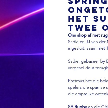
Spring
onget
het S
twee 
Ons skop af met rug
Sadie en JJ van der 
ingesluit, saam met
Sadie, gebaseer by 
vergesel deur terugk
Erasmus het die bel
spelers die span se 
die amptelike oefen
SA Rugby
 en die CA