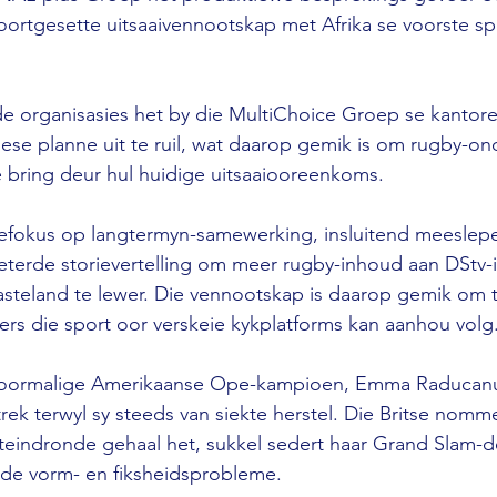
oortgesette uitsaaivennootskap met Afrika se voorste spo
de organisasies het by die MultiChoice Groep se kantor
ese planne uit te ruil, wat daarop gemik is om rugby-on
e bring deur hul huidige uitsaaiooreenkoms.
efokus op langtermyn-samewerking, insluitend meeslep
eterde storievertelling om meer rugby-inhoud aan DStv-
steland te lewer. Die vennootskap is daarop gemik om t
rs die sport oor verskeie kykplatforms kan aanhou volg
voormalige Amerikaanse Ope-kampioen, Emma Raducanu,
ek terwyl sy steeds van siekte herstel. Die Britse nomm
rteindronde gehaal het, sukkel sedert haar Grand Slam-d
de vorm- en fiksheidsprobleme.