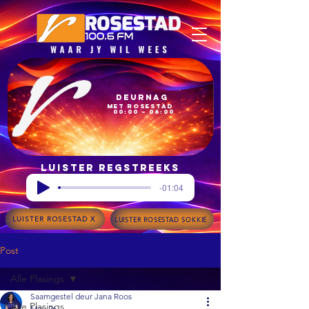
Deurnag
met Rosestad
00:00 – 06:00
Luister regstreeks
-01:04
LUISTER ROSESTAD X
LUISTER ROSESTAD SOKKIE
Post
Alle Plasings
Saamgestel deur Jana Roos
Alle Plasings
May 26