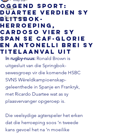
OGGEND SPORT:
Nuus
Duartee verdien sy
Sportnuus
Blitsbok-
herroeping,
Cardoso vier sy
span se CAF-glorie
en Antonelli brei sy
titelaanval uit
In rugby-nuus:
 Ronald Brown is 
uitgesluit van die Springbok-
sewesgroep vir die komende HSBC 
SVNS Wêreldkampioenskap-
geleenthede in Spanje en Frankryk, 
met Ricardo Duartee wat as sy 
plaasvervanger opgeroep is.
Die veelsydige agterspeler het erken 
dat die herroeping soos ‘n tweede 
kans gevoel het na ‘n moeilike 