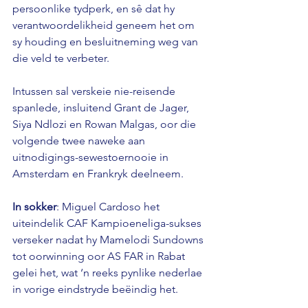
persoonlike tydperk, en sê dat hy 
verantwoordelikheid geneem het om 
sy houding en besluitneming weg van 
die veld te verbeter.
Intussen sal verskeie nie-reisende 
spanlede, insluitend Grant de Jager, 
Siya Ndlozi en Rowan Malgas, oor die 
volgende twee naweke aan 
uitnodigings-sewestoernooie in 
Amsterdam en Frankryk deelneem.
In sokker
: Miguel Cardoso het 
uiteindelik CAF Kampioeneliga-sukses 
verseker nadat hy Mamelodi Sundowns 
tot oorwinning oor AS FAR in Rabat 
gelei het, wat ‘n reeks pynlike nederlae 
in vorige eindstryde beëindig het.