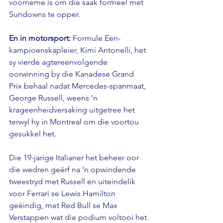
voorneme is om die saak formeel met 
Sundowns te opper.
En in motorsport:
 Formule Een-
kampioenskapleier, Kimi Antonelli, het 
sy vierde agtereenvolgende 
oorwinning by die Kanadese Grand 
Prix behaal nadat Mercedes-spanmaat, 
George Russell, weens ‘n 
krageenheidversaking uitgetree het 
terwyl hy in Montreal om die voortou 
gesukkel het.
Die 19-jarige Italianer het beheer oor 
die wedren geërf na ‘n opwindende 
tweestryd met Russell en uiteindelik 
voor Ferrari se Lewis Hamilton 
geëindig, met Red Bull se Max 
Verstappen wat die podium voltooi het.