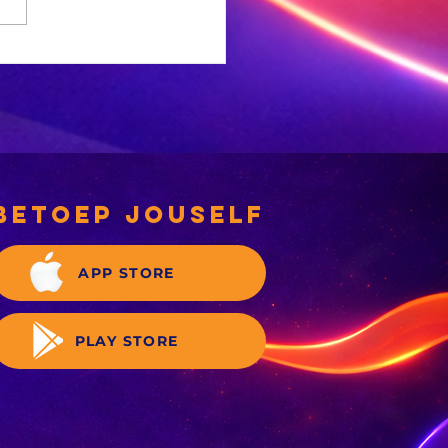
g net een
leentheid vir
nlyn
eserregistrasie
betoep jouself
APP STORE
PLAY STORE