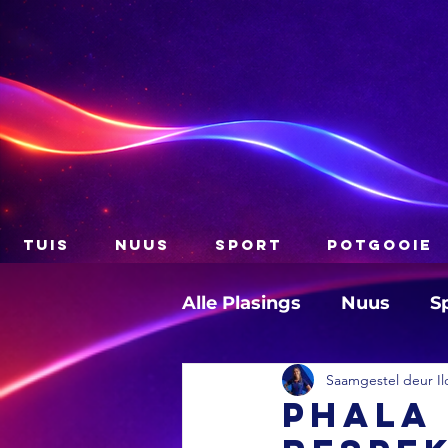
TUIS
NUUS
SPORT
POTGOOIE
Alle Plasings
Nuus
S
Saamgestel deur Il
Phala