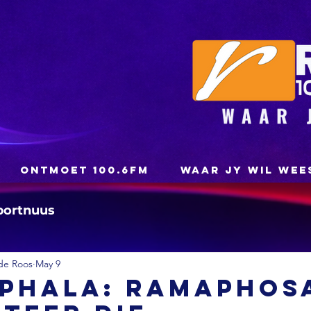
ONTMOET 100.6FM
WAAR JY WIL WEE
portnuus
de Roos
May 9
 Phala: Ramaphos