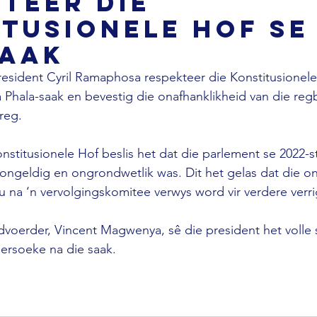
teer die
tusionele Hof se
raak
resident Cyril Ramaphosa respekteer die Konstitusionele
la Phala-saak en bevestig die onafhanklikheid van die reg
reg. 
nstitusionele Hof beslis het dat die parlement se 2022-
 ongeldig en ongrondwetlik was. Dit het gelas dat die on
u na ‘n vervolgingskomitee verwys word vir verdere verri
oerder, Vincent Magwenya, sê die president het volle
rsoeke na die saak.