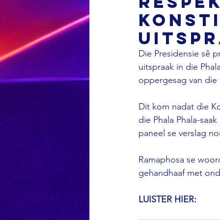
respek
Konsti
uitsp
Die Presidensie sê p
uitspraak in die Pha
oppergesag van die 
Dit kom nadat die Ko
die Phala Phala-saak
paneel se verslag no
Ramaphosa se woordv
gehandhaaf met onde
LUISTER HIER: 