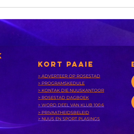
MK-party:
No
'Phala Phala
ge
moet besoek
aa
word'
ki
k
KORT PAAIE
> ADVERTEER OP ROSESTAD
> PROGRAMSKEDULE
> KONTAK DIE NUUSKANTOOR
> ROSESTAD DAGBOEK
> WORD DEEL VAN KLUB 100.6
> PRIVAATHEIDSBELEID
> NUUS EN SPORT PLASINGS