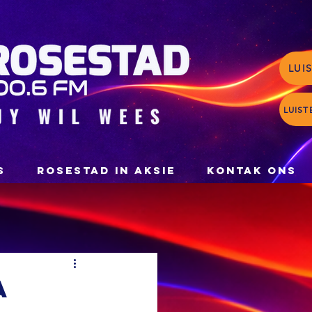
LUI
LUIST
S
ROSESTAD IN AKSIE
KONTAK ONS
a