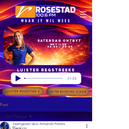
Saterdag Ontbyt
met Ilde
06:00 – 09:00
Luister regstreeks
-01:04
LUISTER ROSESTAD X
LUISTER ROSESTAD SOKKIE
Post
Alle Plasings
Saamgestel deur Armando Pieters
Alle Plasings
Jan 7