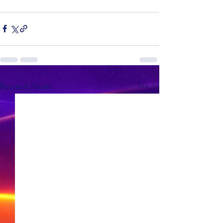
See All
Recent Posts