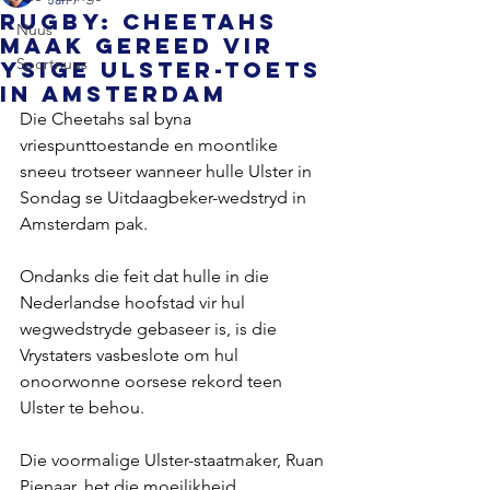
RUGBY: Cheetahs
Nuus
maak gereed vir
Sportnuus
ysige Ulster-toets
in Amsterdam
Die Cheetahs sal byna 
vriespunttoestande en moontlike 
sneeu trotseer wanneer hulle Ulster in 
Sondag se Uitdaagbeker-wedstryd in 
Amsterdam pak.
Ondanks die feit dat hulle in die 
Nederlandse hoofstad vir hul 
wegwedstryde gebaseer is, is die 
Vrystaters vasbeslote om hul 
onoorwonne oorsese rekord teen 
Ulster te behou.
Die voormalige Ulster-staatmaker, Ruan 
Pienaar, het die moeilikheid 