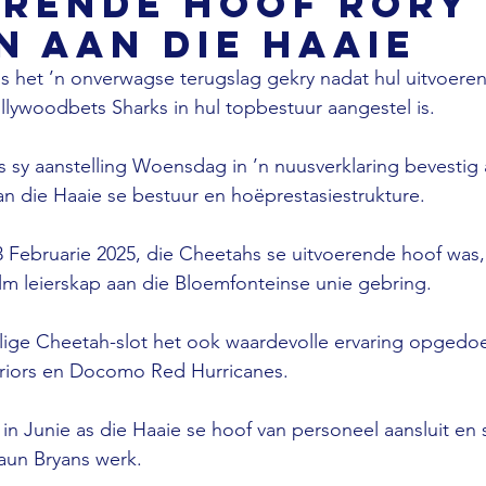
erende hoof Rory
 aan die Haaie
s het ’n onverwagse terugslag gekry nadat hul uitvoere
lywoodbets Sharks in hul topbestuur aangestel is. 
is sy aanstelling Woensdag in ’n nuusverklaring bevestig 
n die Haaie se bestuur en hoëprestasiestrukture.
 Februarie 2025, die Cheetahs se uitvoerende hoof was,
m leierskap aan die Bloemfonteinse unie gebring. 
alige Cheetah-slot het ook waardevolle ervaring opgedo
riors en Docomo Red Hurricanes.
 in Junie as die Haaie se hoof van personeel aansluit en
aun Bryans werk. 