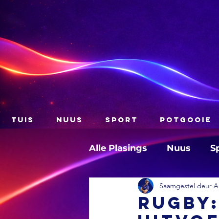
TUIS
NUUS
SPORT
POTGOOIE
Alle Plasings
Nuus
S
Saamgestel deur A
RUGBY