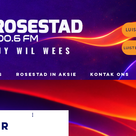
LUI
LUIST
S
ROSESTAD IN AKSIE
KONTAK ONS
or