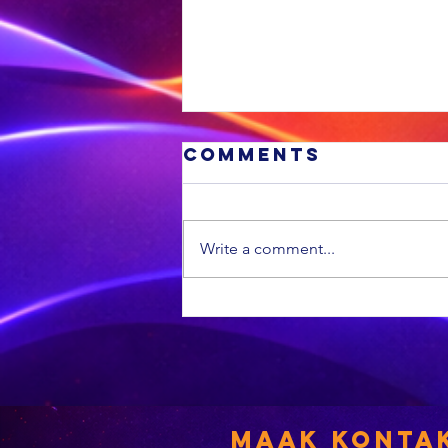
Comments
Write a comment...
MIDDAG SPORT:
Feinberg-
Mngomezulu
sien uit vir sy
terugkeer na
die Bokke,
Maak Konta