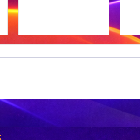
OGGEND SPORT:
MI
Janse van
Di
Rensburg lei
Sp
die Bok-vroue,
on
Pakistan is
sp
gelyk met die
tr
k