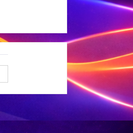
DDAG SPORT:
e
ringbokke
thul ‘n
esiale toer-
ui, die Bokke