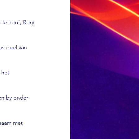
nde hoof, Rory 
as deel van 
 het 
en by onder 
 saam met 