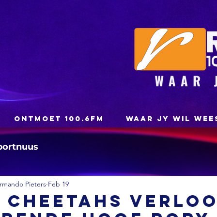
ONTMOET 100.6FM
WAAR JY WIL WEE
portnuus
rmando Pieters
Feb 19
: Cheetahs verlo