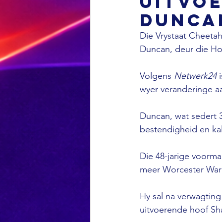
uitvo
Duncan
Die Vrystaat Cheetah
Duncan, deur die Hol
Volgens 
Netwerk24
 
wyer veranderinge aa
Duncan, wat sedert 3
bestendigheid en kal
Die 48-jarige voorm
meer Worcester War
Hy sal na verwagting
uitvoerende hoof Sh