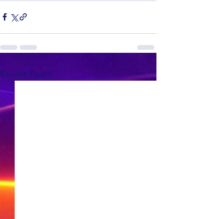
See All
Recent Posts