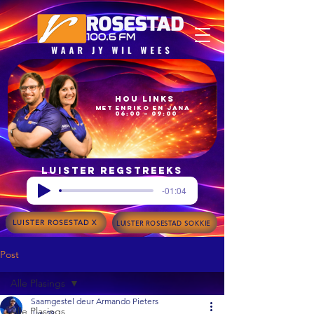
Hou Links
met Enriko en Jana
06:00 – 09:00
Luister regstreeks
-01:04
LUISTER ROSESTAD X
LUISTER ROSESTAD SOKKIE
Post
Alle Plasings
Saamgestel deur Armando Pieters
Alle Plasings
Jan 28