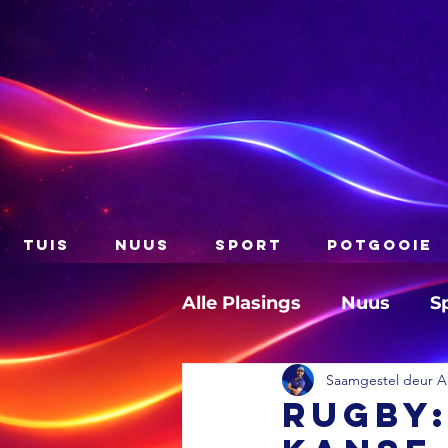
TUIS
NUUS
SPORT
POTGOOIE
Alle Plasings
Nuus
S
Saamgestel deur A
RUGBY: