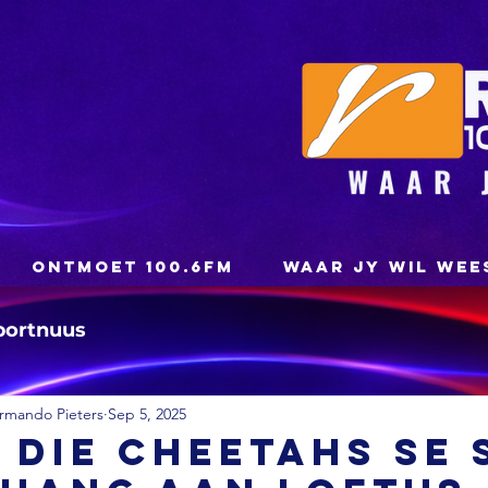
ONTMOET 100.6FM
WAAR JY WIL WEE
portnuus
rmando Pieters
Sep 5, 2025
 Die Cheetahs se 