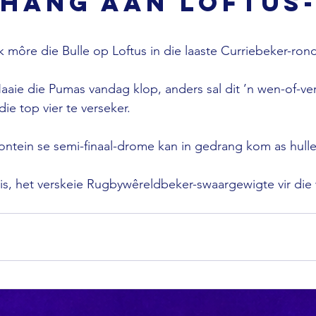
 hang aan Loftus
môre die Bulle op Loftus in die laaste Curriebeker-rond
aaie die Pumas vandag klop, anders sal dit ’n wen-of-ve
ie top vier te verseker.

ntein se semi-finaal-drome kan in gedrang kom as hulle 
 is, het verskeie Rugbywêreldbeker-swaargewigte vir die