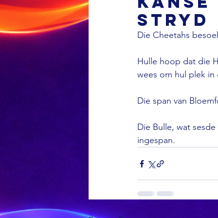
kanse
stryd
Die Cheetahs besoek 
Hulle hoop dat die H
wees om hul plek in d
Die span van Bloemfo
Die Bulle, wat sesde
ingespan.