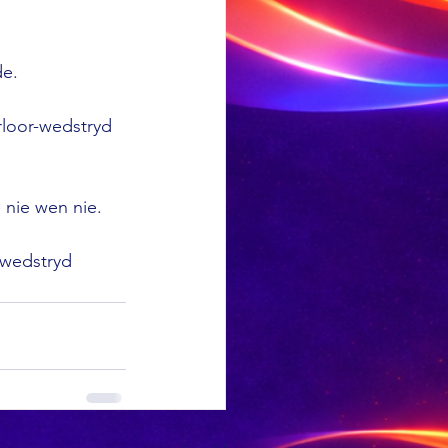
-
e.

rloor-wedstryd 
nie wen nie.

 wedstryd 