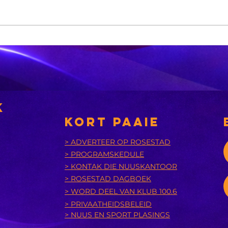
MIDDAG SPORT:
OG
Die
Di
Springbokke
ve
onthul ‘n
sl
spesiale toer-
te
trui, die Bokke
Pa
k
neem
be
KORT PAAIE
Argentinië
Re
ernstig op en
Gr
> ADVERTEER OP ROSESTAD
> PROGRAMSKEDULE
die Williams-
ga
> KONTAK DIE NUUSKANTOOR
susters
pl
> ROSESTAD DAGBOEK
herenig
to
> WORD DEEL VAN KLUB 100.6
> PRIVAATHEIDSBELEID
> NUUS EN SPORT PLASINGS