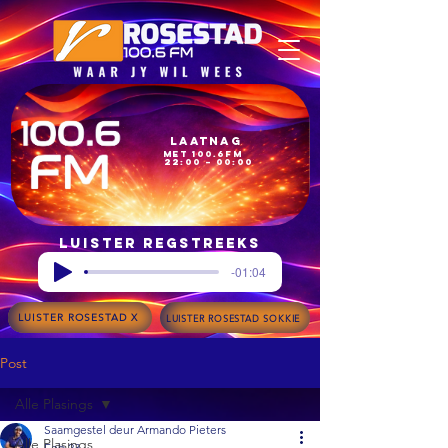
Laatnag
met 100.6FM
22:00 – 00:00
Luister regstreeks
-01:04
LUISTER ROSESTAD X
LUISTER ROSESTAD SOKKIE
Post
Alle Plasings
Saamgestel deur Armando Pieters
Alle Plasings
Feb 23