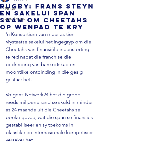
RUGBY: Frans Steyn
Nuus
en sakelui span
Sportnuus
saam om Cheetahs
op wenpad te kry
'n Konsortium van meer as tien 
Vrystaatse sakelui het ingegryp om die 
Cheetahs van finansiële ineenstorting 
te red nadat die franchise die 
bedreiging van bankrotskap en 
moontlike ontbinding in die gesig 
gestaar het. 
Volgens Netwerk24 het die groep 
reeds miljoene rand se skuld in minder 
as 24 maande uit die Cheetahs se 
boeke gevee, wat die span se finansies 
gestabiliseer en sy toekoms in 
plaaslike en internasionale kompetisies 
verseker het. 