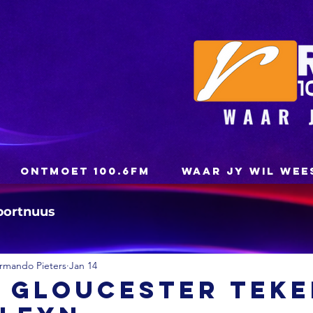
ONTMOET 100.6FM
WAAR JY WIL WEE
portnuus
rmando Pieters
Jan 14
: Gloucester tek