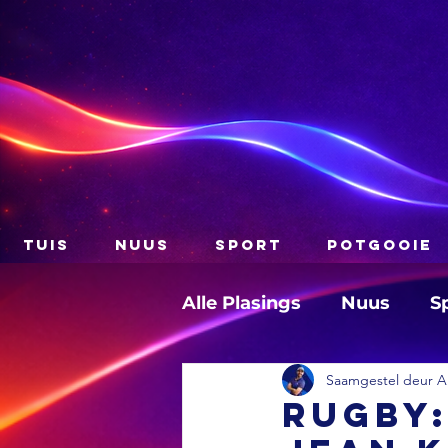
TUIS
NUUS
SPORT
POTGOOIE
Alle Plasings
Nuus
S
Saamgestel deur A
RUGBY