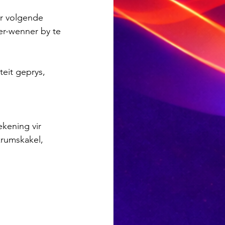
ir volgende 
er-wenner by te 
eit geprys, 
 
kening vir 
rumskakel, 