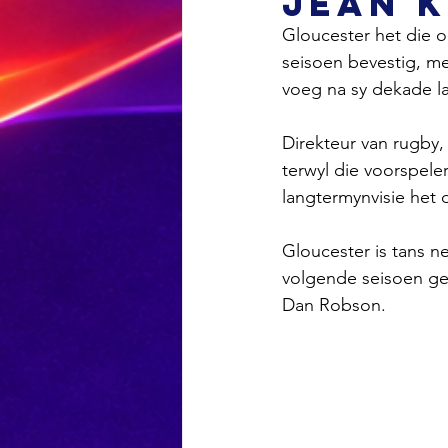
Jean 
Gloucester het die o
seisoen bevestig, m
voeg na sy dekade l
Direkteur van rugby,
terwyl die voorspele
langtermynvisie het d
Gloucester is tans n
volgende seisoen ge
Dan Robson.