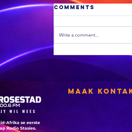
Comments
Write a comment...
RUGBY: Die Bok
behaal hul 12d
agtereenvolge
oorwinning
Maak Konta
id-Afrika se eerste
p Radio Stasies.