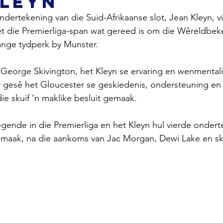
Kleyn
ndertekening van die Suid-Afrikaanse slot, Jean Kleyn, v
et die Premierliga-span wat gereed is om die Wêreldbek
ange tydperk by Munster.
 George Skivington, het Kleyn se ervaring en wenmentalit
r gesê het Gloucester se geskiedenis, ondersteuning en
ie skuif ‘n maklike besluit gemaak.
egende in die Premierliga en het Kleyn hul vierde onderte
maak, na die aankoms van Jac Morgan, Dewi Lake en sk