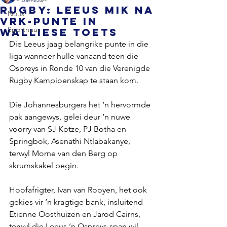
RUGBY: Leeus mik na
Nuus
VRK-punte in
Sportnuus
Walliese toets
Die Leeus jaag belangrike punte in die 
liga wanneer hulle vanaand teen die 
Ospreys in Ronde 10 van die Verenigde 
Rugby Kampioenskap te staan ​​kom.
Die Johannesburgers het ‘n hervormde 
pak aangewys, gelei deur ‘n nuwe 
voorry van SJ Kotze, PJ Botha en 
Springbok, Asenathi Ntlabakanye, 
terwyl Morne van den Berg op 
skrumskakel begin.
Hoofafrigter, Ivan van Rooyen, het ook 
gekies vir ‘n kragtige bank, insluitend 
Etienne Oosthuizen en Jarod Cairns, 
terwyl die Leeus ‘n Ospreys-span wil 