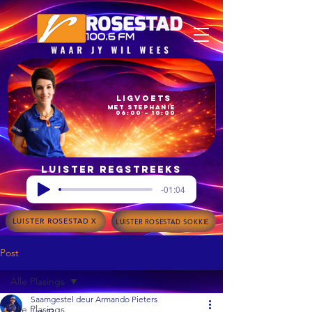
Ligvoets
met Stephanie
06:00 – 10:00
Luister regstreeks
-01:04
LUISTER ROSESTAD X
LUISTER ROSESTAD SOKKIE
Post
Alle Plasings
Saamgestel deur Armando Pieters
Alle Plasings
Jan 23